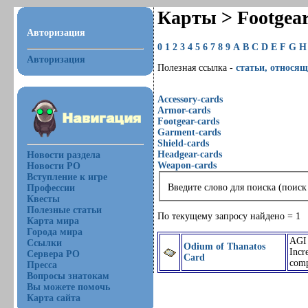
Карты > Footgea
Авторизация
0
1
2
3
4
5
6
7
8
9
A
B
C
D
E
F
G
H
Авторизация
Полезная ссылка -
статьи, относящ
Accessory-cards
Armor-cards
Footgear-cards
Garment-cards
Shield-cards
Headgear-cards
Новости раздела
Weapon-cards
Новости РО
Вступление к игре
Введите слово для поиска (поиск
Профессии
Квесты
Полезные статьи
По текущему запросу найдено = 1
Карта мира
Города мира
AGI 
Ссылки
Odium of Thanatos
Incr
Сервера РО
Card
com
Пресса
Вопросы знатокам
Вы можете помочь
Карта сайта