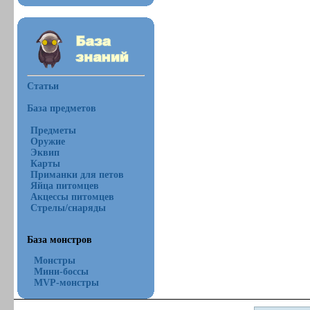
Статьи
База предметов
Предметы
Оружие
Эквип
Карты
Приманки для петов
Яйца питомцев
Акцессы питомцев
Стрелы/снаряды
База монстров
Монстры
Мини-боссы
MVP-монстры