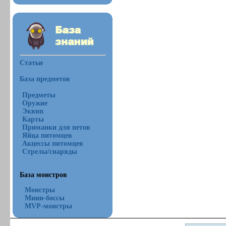
Статьи
База предметов
Предметы
Оружие
Эквип
Карты
Приманки для петов
Яйца питомцев
Акцессы питомцев
Стрелы/снаряды
База монстров
Монстры
Мини-боссы
MVP-монстры