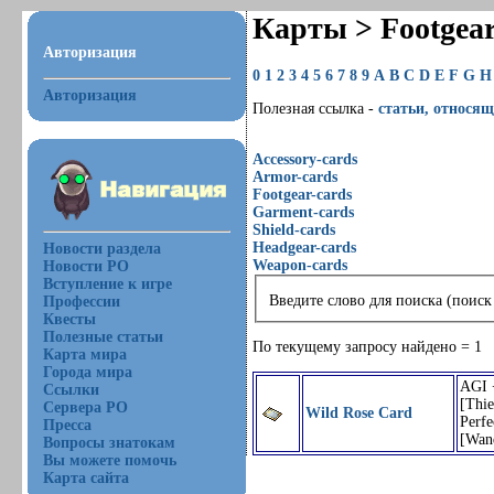
Карты > Footgea
Авторизация
0
1
2
3
4
5
6
7
8
9
A
B
C
D
E
F
G
H
Авторизация
Полезная ссылка -
статьи, относящ
Accessory-cards
Armor-cards
Footgear-cards
Garment-cards
Shield-cards
Headgear-cards
Новости раздела
Weapon-cards
Новости РО
Вступление к игре
Введите слово для поиска (поиск
Профессии
Квесты
Полезные статьи
По текущему запросу найдено = 1
Карта мира
Города мира
AGI 
Ссылки
[Thie
Сервера РО
Wild Rose Card
Perfe
Пресса
[Wan
Вопросы знатокам
Вы можете помочь
Карта сайта