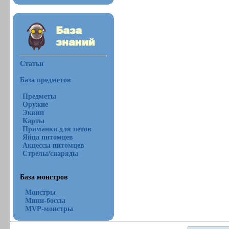
Статьи
База предметов
Предметы
Оружие
Эквип
Карты
Приманки для петов
Яйца питомцев
Акцессы питомцев
Стрелы/снаряды
База монстров
Монстры
Мини-боссы
MVP-монстры