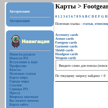
Карты > Footgea
Авторизация
0
1
2
3
4
5
6
7
8
9
A
B
C
D
E
F
G
H
Авторизация
Полезная ссылка -
статьи, относящ
Accessory-cards
Armor-cards
Footgear-cards
Garment-cards
Shield-cards
Headgear-cards
Новости раздела
Weapon-cards
Новости РО
Вступление к игре
Введите слово для поиска (поиск
Профессии
Квесты
Полезные статьи
По текущему запросу найдено = 0
Карта мира
Города мира
Ссылки
Сервера РО
Пресса
Вопросы знатокам
Вы можете помочь
Карта сайта