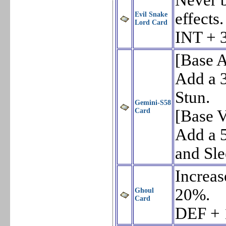
Never b
effects.
Evil Snake
Lord Card
INT + 
[Base A
Add a 3
Stun.
Gemini-S58
Card
[Base V
Add a 5
and Sle
Increas
20%.
Ghoul
Card
DEF + 