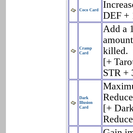
Increas
Coco Card
DEF + 
Add a 1
amount 
killed.
Cramp
Card
[+ Taro
STR + 
Maximu
Reduce
Dark
Illusion
[+ Dar
Card
Reduce
Gain im