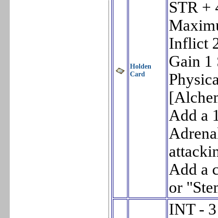
STR + 
Maximu
Inflic
Gain 1 
Holden
Card
Physica
[Alchem
Add a 1
Adrena
attacki
Add a c
or "Ste
INT - 3