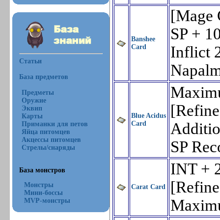
[Mage 
SP + 10
Banshee
Card
Inflict
Статьи
Napalm
База предметов
Maximu
Предметы
Оружие
[Refine
Эквип
Blue Acidus
Карты
Card
Additi
Приманки для петов
Яйца питомцев
Акцессы питомцев
SP Rec
Стрелы/снаряды
INT + 
База монстров
[Refine
Монстры
Carat Card
Мини-боссы
Maximu
MVP-монстры