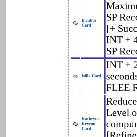
Maximu
SP Rec
Incubus
Card
[+ Suc
INT + 
SP Rec
INT + 
seconds
Isilla Card
FLEE R
Reduce
Level o
Kathryne
compun
Keyron
Card
[Refine