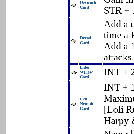
Deviruchi
Card
STR + 
Add a c
time a 
Dryad
Card
Add a 1
attacks
Elder
INT + 
Willow
Card
INT + 
Maximu
Evil
Nymph
[Loli R
Card
Harpy 