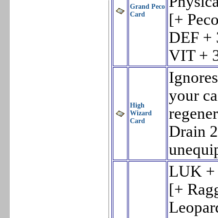
Physic
Grand Peco
Card
[+ Pec
DEF + 
VIT + 
Ignore
your ca
High
regener
Wizard
Card
Drain 2
unequi
LUK +
[+ Rag
Leopar