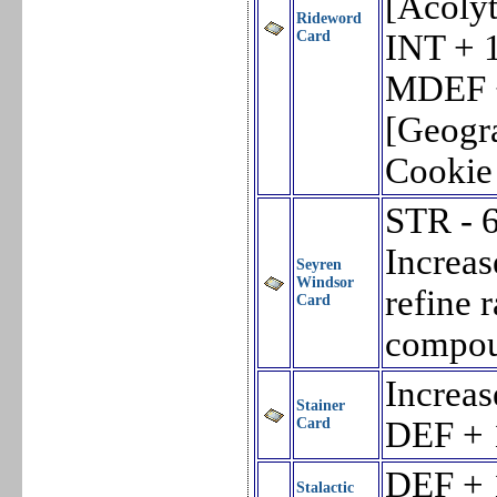
[Acolyt
Rideword
Card
INT + 
MDEF 
[Geogr
Cookie
STR - 
Increas
Seyren
Windsor
refine 
Card
compou
Increas
Stainer
Card
DEF + 
DEF + 
Stalactic