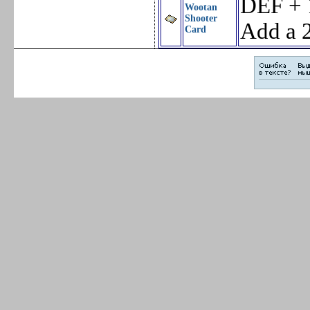
DEF + 
Wootan
Shooter
Add a 2
Card