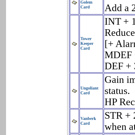
Golem
Add a 2
Card
INT + 
Reduce
Tower
[+ Ala
Keeper
Card
MDEF 
DEF + 
Gain im
status.
Ungoliant
Card
HP Rec
STR + 2
Vanberk
Card
when at