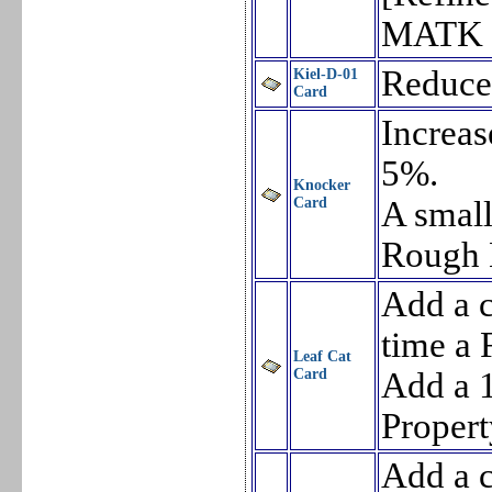
MATK 
Reduces
Kiel-D-01
Card
Increa
5%.
Knocker
Card
A small
Rough 
Add a c
time a 
Leaf Cat
Card
Add a 1
Propert
Add a c