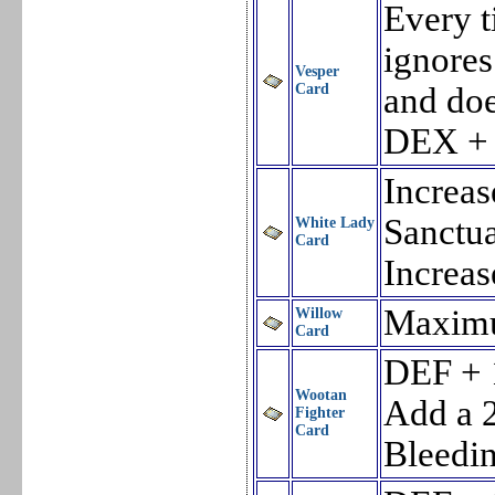
Every t
ignore
Vesper
Card
and do
DEX +
Increas
Sanctua
White Lady
Card
Increas
Maximu
Willow
Card
DEF + 
Wootan
Add a 2
Fighter
Card
Bleedin