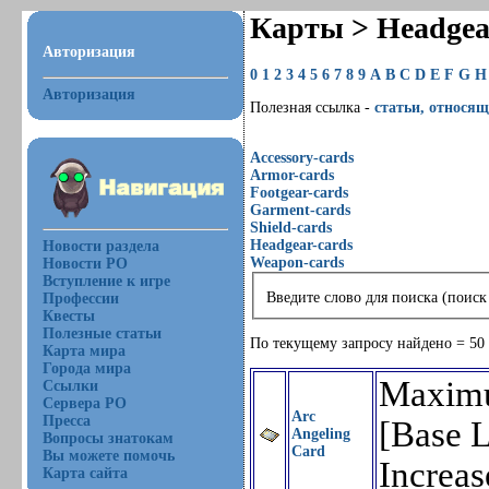
Карты > Headgea
Авторизация
0
1
2
3
4
5
6
7
8
9
A
B
C
D
E
F
G
H
Авторизация
Полезная ссылка -
статьи, относящ
Accessory-cards
Armor-cards
Footgear-cards
Garment-cards
Shield-cards
Headgear-cards
Новости раздела
Weapon-cards
Новости РО
Вступление к игре
Введите слово для поиска (поиск
Профессии
Квесты
Полезные статьи
По текущему запросу найдено = 50
Карта мира
Города мира
Maxim
Ссылки
Сервера РО
Arc
Пресса
[Base 
Angeling
Вопросы знатокам
Card
Вы можете помочь
Increa
Карта сайта