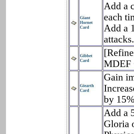
Add a c
each ti
Giant
Hornet
Add a 1
Card
attacks
[Refine
Gibbet
Card
MDEF 
Gain im
Increas
Giearth
Card
by 15%
Add a 5
Gloria 