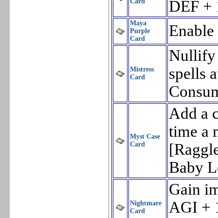
Card
DEF + 
Maya
Enable 
Purple
Card
Nullify
spells 
Mistress
Card
Consum
Add a c
time a 
Myst Case
Card
[Raggl
Baby L
Gain im
AGI + 
Nightmare
Card