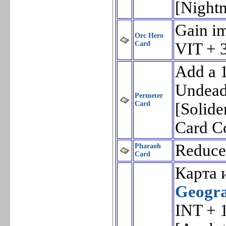
[Night
Gain im
Orc Hero
Card
VIT + 
Add a 
Undead 
Permeter
Card
[Solide
Card C
Reduce
Pharaoh
Card
Карта и
Geogr
INT + 