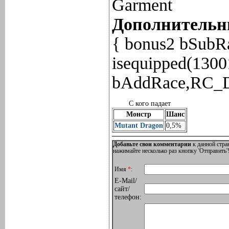
Garment
Дополнительны
{ bonus2 bSubRa
isequipped(13001
bAddRace,RC_D
С кого падает
Монстр
Шанс
Mutant Dragon
0,5%
Добавьте свои комментарии
к данной стра
нажимайте несколько раз кнопку 'Отправить'!
Имя
*
:
E-Mail/
сайт/
телефон: