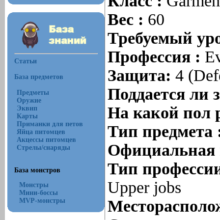
Класс :
Garmen
Вес :
60
Требуемый уро
Профессия :
Ev
Статьи
Защита:
4 (Def
База предметов
Поддается ли 
Предметы
Оружие
На какой пол 
Эквип
Карты
Приманки для петов
Тип предмета 
Яйца питомцев
Акцессы питомцев
Официальная 
Стрелы/снаряды
Тип профессии
База монстров
Upper jobs
Монстры
Мини-боссы
MVP-монстры
Месторасполож