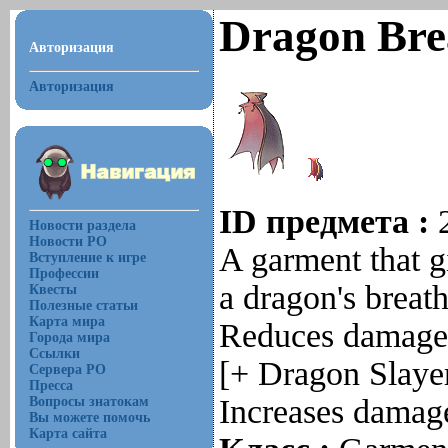
Dragon Bre
Авторизация
Авторизация
ID предмета :
Новости раздела
Новости РО
A garment that g
Вступление к игре
Профессии
a dragon's breath
Квесты
Полезные статьи
Карта мира
Reduces damage 
Города мира
Ссылки
[+ Dragon Slaye
Сервера РО
Пресса
Increases damag
Вопросы знатокам
Вы можете помочь
Карта сайта