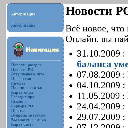
Новости Р
Авторизация
Авторизация
Всё новое, что
Онлайн, вы най
31.10.2009 :
баланса ум
Новости раздела
Новости РО
07.08.2009 :
Вступление к игре
Профессии
04.10.2009 :
Квесты
Полезные статьи
Карта мира
11.05.2009 :
Города мира
Ссылки
24.04.2009 :
Сервера РО
Пресса
29.07.2009 :
Вопросы знатокам
Вы можете помочь
Карта сайта
07.12.2009 :