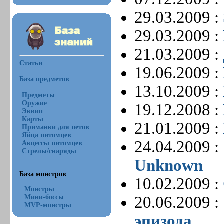
29.03.2009 :
29.03.2009 :
21.03.2009 :
Статьи
19.06.2009 :
База предметов
13.10.2009 :
Предметы
Оружие
19.12.2008 :
Эквип
Карты
21.01.2009 :
Приманки для петов
Яйца питомцев
24.04.2009 :
Акцессы питомцев
Стрелы/снаряды
Unknown
База монстров
10.02.2009 :
Монстры
Мини-боссы
20.06.2009 :
MVP-монстры
эпизода