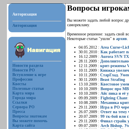
Вопросы игрока
Авторизация
Вы можете задать любой вопрос др
саморекламу.
Авторизация
Временное решение: задать свой в
Некоторые статьи "ушли" в
архив
.
04.05.2012 :
Area Curse+Lic
30.01.2010 :
Как работает 
16.12.2009 :
Aurora SVN TXT
28.11.2009 :
Дополнительно
Новости раздела
12.11.2009 :
крит-режимы Va
Новости РО
10.11.2009 :
Книжка увелич
Вступление к игре
10.11.2009 :
СтарГлад. Умен
Профессии
30.11.2009 :
Beast Strafing
Квесты
13.10.2009 :
Квестовое умен
Полезные статьи
10.10.2009 :
Вопрос про МВ
Карта мира
10.10.2009 :
Айс пика и её 
Города мира
09.09.2009 :
Fighting Chant 
Ссылки
10.08.2009 :
Механика крит
Сервера РО
29.11.2009 :
Игра в РО чере
Пресса
26.07.2009 :
Ответ на тему 
Вопросы знатокам
20.07.2009 :
99 тк-бой или 
Вы можете помочь
29.11.2009 :
Финал страйк у
Карта сайта
09.07.2009 :
Arch Bishop. У