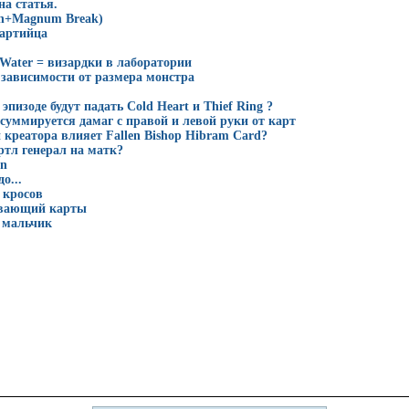
а статья.
h+Magnum Break)
партийца
Water = визардки в лаборатории
 зависимости от размера монстра
эпизоде будут падать Cold Heart и Thief Ring ?
 суммируется дамаг с правой и левой руки от карт
 креатора влияет Fallen Bishop Hibram Card?
ртл генерал на матк?
on
о...
 кросов
вающий карты
 мальчик