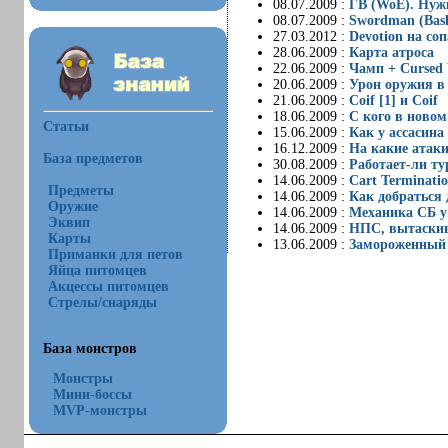
08.07.2009 :
ГВ (WoE). Нужн
08.07.2009 :
Swordman (Bas
27.03.2012 :
Devotion на со
28.06.2009 :
Карта атроса
22.06.2009 :
Чамп + Cursed 
20.06.2009 :
Урон оружия в
21.06.2009 :
Coif [1] и Coif
18.06.2009 :
С кого в новом 
Статьи
15.06.2009 :
Как у ассасина
16.12.2009 :
На какие атаки
База предметов
30.08.2009 :
Работает-ли ту
14.06.2009 :
Cart Terminati
Предметы
14.06.2009 :
Как добраться д
Оружие
14.06.2009 :
Механика СБ у
Эквип
14.06.2009 :
НПС, вытаски
Карты
13.06.2009 :
Замороженный
Приманки для петов
Яйца питомцев
Акцессы питомцев
Стрелы/снаряды
База монстров
Монстры
Мини-боссы
MVP-монстры