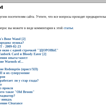
м
угим посетителям сайта. Учтите, что все вопросы проходят предваритель
опрос вы можете в виде комментария к этой
статье
.
h's Bone Wand [2]
пародокс пушка?
 - 2009-02-23
е окно с одной строчкой "ЗДОРОВЬЕ"
nberk Card и Bloody Eater [2]
ения опыта+квест
ие Warmth of...
ие Redemptio (прист/ХП)
П и их суперумение
урон
работает ли у стар глада?
а
з прокси
что такое "Old Broom"
гладиатор?
 ниндзь
мение Clearance