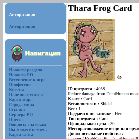
Thara Frog Card
Авторизация
Авторизация
Новости раздела
Новости РО
Вступление к игре
Профессии
ID предмета :
4058
Квесты
Reduce damage from DemiHuman mons
Полезные статьи
Класс :
Card
Карта мира
Вставляется в :
Shield
Города мира
Вес :
1
Ссылки
Поддается ли заточке
: Нет
Сервера РО
Тип предмета :
Card
Пресса
Официальная цена :
20
Вопросы знатокам
Месторасположение вещи или оружи
Вы можете помочь
Дополнительные свойства :
Карта сайта
{ bonus2 bSubRace,RC_DemiHuman,30