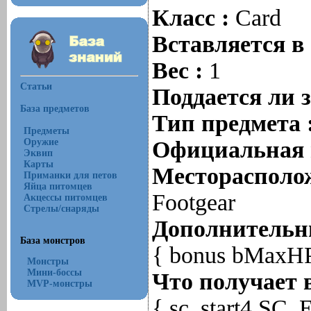
Класс :
Card
Вставляется в
Вес :
1
Статьи
Поддается ли 
База предметов
Тип предмета 
Предметы
Оружие
Официальная 
Эквип
Карты
Месторасполож
Приманки для петов
Яйца питомцев
Footgear
Акцессы питомцев
Стрелы/снаряды
Дополнительны
База монстров
{ bonus bMaxHPr
Монстры
Мини-боссы
Что получает 
MVP-монстры
{ sc_start4 SC