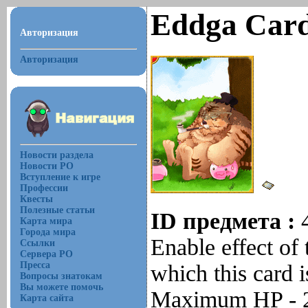
Eddga Car
Авторизация
Авторизация
Новости раздела
Новости РО
Вступление к игре
Профессии
Квесты
Полезные статьи
ID предмета :
Карта мира
Города мира
Enable effect of 
Ссылки
Сервера РО
Пресса
which this card 
Вопросы знатокам
Вы можете помочь
Maximum HP -
Карта сайта