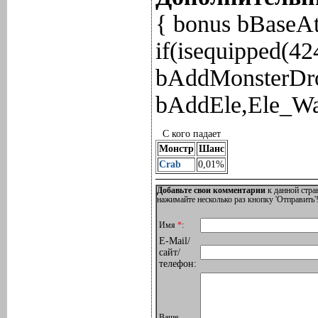
{ bonus bBaseA
if(isequipped(4
bAddMonsterDro
bAddEle,Ele_Wat
С кого падает
Монстр
Шанс
Crab
0,01%
Добавьте свои комментарии
к данной стра
нажимайте несколько раз кнопку 'Отправить'!
Имя
*
:
E-Mail/
сайт/
телефон:
Ваше