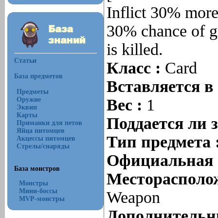
Inflict 30% mor
30% chance of ga
is killed.
Статьи
Класс :
Card
База предметов
Вставляется в
Предметы
Оружие
Вес :
1
Эквип
Карты
Поддается ли 
Приманки для петов
Яйца питомцев
Тип предмета 
Акцессы питомцев
Стрелы/снаряды
Официальная 
База монстров
Месторасполож
Монстры
Мини-боссы
Weapon
MVP-монстры
Дополнительны