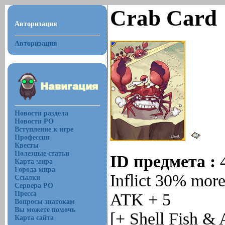
Crab Card
Авторизация
Авторизация
Новости раздела
Новости РО
Вступление к игре
Профессии
Квесты
Полезные статьи
ID предмета :
Карта мира
Города мира
Inflict 30% mor
Ссылки
Сервера РО
Пресса
ATK + 5
Вопросы знатокам
Вы можете помочь
[+ Shell Fish & 
Карта сайта