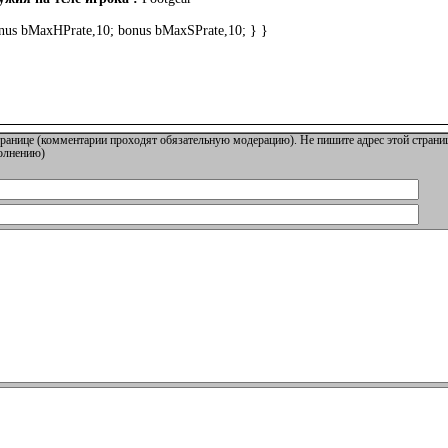
bonus bMaxHPrate,10; bonus bMaxSPrate,10; } }
ранице (комментарии проходят обязательную модерацию). Не пишите адрес этой страниц
полнению)