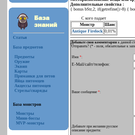
Дополнительные свойства :
{ bonus bStr,2; if(getrefine()>8) { 
С кого падает
Монстр
Шанс
Antique Firelock
0,01%
Статьи
Добавьте свои комментарии
к данной ст
'Отправить'! (
*
- поля, обязательные к за
База предметов
Предметы
Имя
*
:
Оружие
E-Mail/сайт/телефон:
Эквип
Карты
Приманки для петов
Яйца питомцев
Акцессы питомцев
Стрелы/снаряды
Ваше сообщение
*
:
База монстров
Монстры
Мини-боссы
MVP-монстры
Добавьте при желании русское
описание предмета: