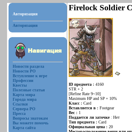
Firelock Soldier 
Авторизация
Авторизация
Новости раздела
Новости РО
Вступление к игре
Профессии
ID предмета :
4160
Квесты
STR + 2
Полезные статьи
[Refine Rate 9~10]
Карта мира
Maximum HP and SP + 10%
Города мира
Класс :
Card
Ссылки
Вставляется в :
Footgear
Сервера РО
Вес :
1
Пресса
Поддается ли заточке
: Нет
Вопросы знатокам
Тип предмета :
Card
Вы можете помочь
Официальная цена :
20
Карта сайта
Месторасположение вещи или ору