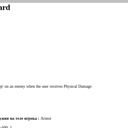
ard
ep' on an enemy when the user receives Physical Damage.
жия на теле игрока :
Armor
,600; }