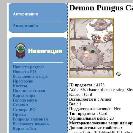
Demon Pungus C
Авторизация
Авторизация
Новости раздела
Новости РО
Вступление к игре
Профессии
ID предмета :
4173
Квесты
Add a 6% chance of auto casting 'Sle
Полезные статьи
Класс :
Card
Карта мира
Вставляется в :
Armor
Города мира
Вес :
1
Ссылки
Поддается ли заточке
: Нет
Сервера РО
Тип предмета :
Card
Пресса
Официальная цена :
20
Вопросы знатокам
Месторасположение вещи или ору
Вы можете помочь
Дополнительные свойства :
Карта сайта
{ bonus2 bAddEffWhenHit,Eff_Sleep