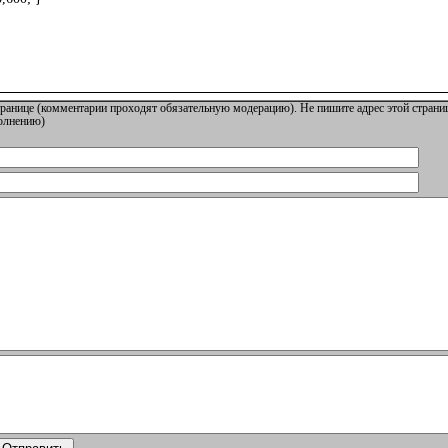
ранице (комментарии проходят обязательную модерацию). Не пишите адрес этой страниц
полнению)