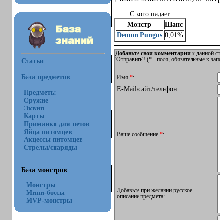
С кого падает
Монстр
Шанс
Demon Pungus
0,01%
Добавьте свои комментарии
к данной ст
'Отправить'! (
*
- поля, обязательные к за
Статьи
База предметов
Имя
*
:
E-Mail/сайт/телефон:
Предметы
Оружие
Эквип
Карты
Приманки для петов
Яйца питомцев
Ваше сообщение
*
:
Акцессы питомцев
Стрелы/снаряды
База монстров
Монстры
Добавьте при желании русское
Мини-боссы
описание предмета:
MVP-монстры