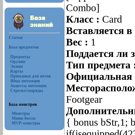
Combo]
Класс :
Card
Вставляется в
Статьи
Вес :
1
База предметов
Поддается ли 
Предметы
Оружие
Тип предмета 
Эквип
Карты
Официальная 
Приманки для петов
Яйца питомцев
Месторасполож
Акцессы питомцев
Стрелы/снаряды
Footgear
База монстров
Дополнительны
Монстры
Мини-боссы
{ bonus bStr,1; 
MVP-монстры
if(isequipped(4