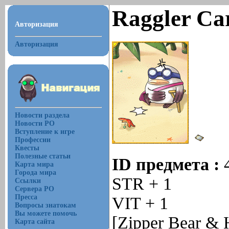
Raggler Ca
Авторизация
Авторизация
Новости раздела
Новости РО
Вступление к игре
Профессии
Квесты
Полезные статьи
ID предмета :
Карта мира
Города мира
STR + 1
Ссылки
Сервера РО
Пресса
VIT + 1
Вопросы знатокам
Вы можете помочь
[Zipper Bear & 
Карта сайта