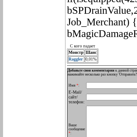
bSPDrainValue,2
Job_Merchant) 
bMagicDamageRe
С кого падает
Монстр
Шанс
Raggler
0,01%
Добавьте свои комментарии
к данной стра
нажимайте несколько раз кнопку 'Отправить'!
Имя
*
:
E-Mail/
сайт/
телефон:
Ваше
сообщение
*
: