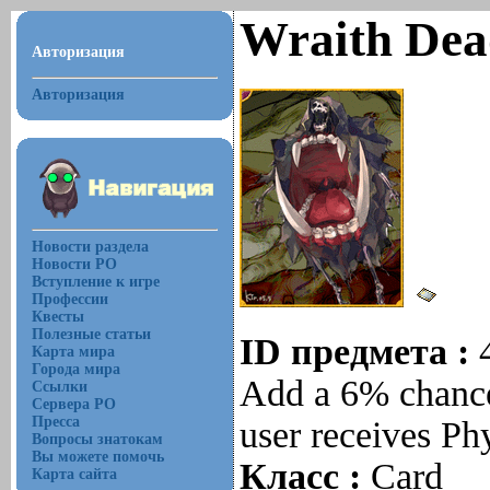
Wraith Dea
Авторизация
Авторизация
Новости раздела
Новости РО
Вступление к игре
Профессии
Квесты
Полезные статьи
ID предмета :
Карта мира
Города мира
Add a 6% chance
Ссылки
Сервера РО
Пресса
user receives P
Вопросы знатокам
Вы можете помочь
Класс :
Card
Карта сайта