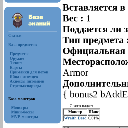
Вставляется в
Вес :
1
Поддается ли 
Статьи
Тип предмета 
База предметов
Официальная 
Предметы
Оружие
Месторасполож
Эквип
Карты
Armor
Приманки для петов
Яйца питомцев
Дополнительны
Акцессы питомцев
Стрелы/снаряды
{ bonus2 bAddE
База монстров
С кого падает
Монстры
Монстр
Шанс
Мини-боссы
MVP-монстры
Wraith Dead
0,01%