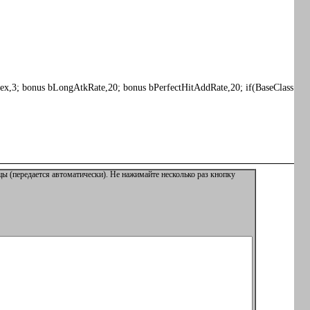
ex,3; bonus bLongAtkRate,20; bonus bPerfectHitAddRate,20; if(BaseClass
ы (передается автоматически). Не нажимайте несколько раз кнопку