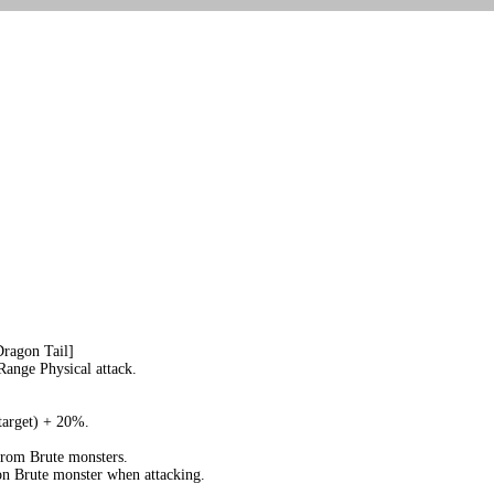
Dragon Tail]
ange Physical attack.
target) + 20%.
rom Brute monsters.
on Brute monster when attacking.