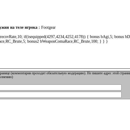
жия на теле игрока :
Footgear
ecovRate,10; if(isequipped(4297,4234,4252,4178)) { bonus bAgi,5; bonus bD
ace,RC_Brute,5; bonus2 bWeaponComaRace,RC_Brute,100; } } }
ранице (комментарии проходят обязательную модерацию). Не пишите адрес этой страниц
полнению)