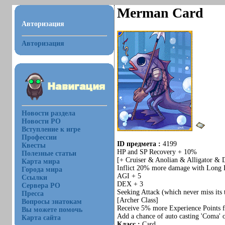
Merman Card
Авторизация
Авторизация
Новости раздела
Новости РО
Вступление к игре
Профессии
ID предмета :
4199
Квесты
HP and SP Recovery + 10%
Полезные статьи
[+ Cruiser & Anolian & Alligator & 
Карта мира
Inflict 20% more damage with Long R
Города мира
AGI + 5
Ссылки
DEX + 3
Сервера РО
Seeking Attack (which never miss its 
Пресса
[Archer Class]
Вопросы знатокам
Receive 5% more Experience Points f
Вы можете помочь
Add a chance of auto casting 'Coma' 
Карта сайта
Класс :
Card