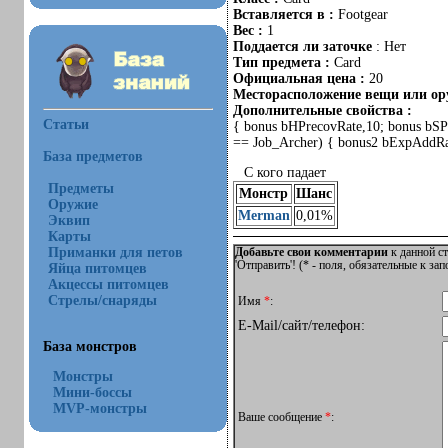
Вставляется в :
Footgear
Вес :
1
Поддается ли заточке
: Нет
Тип предмета :
Card
Официальная цена :
20
Месторасположение вещи или ору
Дополнительные свойства :
Статьи
{ bonus bHPrecovRate,10; bonus bSPr
== Job_Archer) { bonus2 bExpAddR
База предметов
С кого падает
Предметы
Монстр
Шанс
Оружие
Merman
0,01%
Эквип
Карты
Приманки для петов
Добавьте свои комментарии
к данной ст
'Отправить'! (
*
- поля, обязательные к за
Яйца питомцев
Акцессы питомцев
Стрелы/снаряды
Имя
*
:
E-Mail/сайт/телефон:
База монстров
Монстры
Мини-боссы
MVP-монстры
Ваше сообщение
*
: