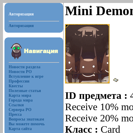
Mini Demo
Авторизация
Авторизация
Новости раздела
Новости РО
Вступление к игре
Профессии
Квесты
Полезные статьи
ID предмета :
Карта мира
Города мира
Receive 10% mor
Ссылки
Сервера РО
Пресса
Receive 20% mor
Вопросы знатокам
Вы можете помочь
Класс :
Card
Карта сайта