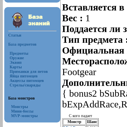
Вставляется в
Вес :
1
Поддается ли 
Статьи
Тип предмета 
База предметов
Официальная 
Предметы
Оружие
Месторасполож
Эквип
Карты
Footgear
Приманки для петов
Яйца питомцев
Дополнительны
Акцессы питомцев
Стрелы/снаряды
{ bonus2 bSubR
База монстров
bExpAddRace,RC
Монстры
Мини-боссы
MVP-монстры
С кого падает
Монстр
Шанс