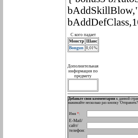
bAddSkillBlow
bAddDefClass,1
С кого падает
Монстр
Шанс
Bongun
0,01%
Дополнительная
информация по
предмету
Добавьте свои комментарии
к данной стра
нажимайте несколько раз кнопку 'Отправить'!
Имя
*
:
E-Mail/
сайт/
телефон: