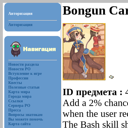
Bongun Ca
Авторизация
Авторизация
Новости раздела
Новости РО
Вступление к игре
Профессии
Квесты
Полезные статьи
ID предмета :
Карта мира
Города мира
Add a 2% chance
Ссылки
Сервера РО
Пресса
when the user r
Вопросы знатокам
Вы можете помочь
The Bash skill s
Карта сайта