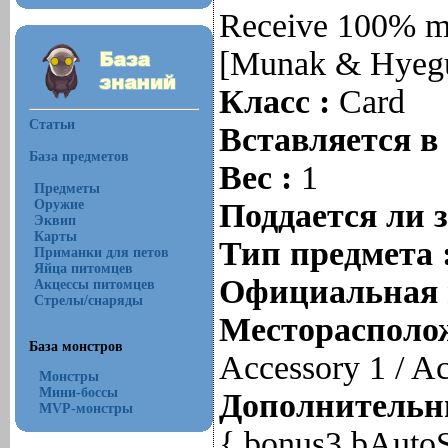
Receive 100% m
[Munak & Hyeg
Класс :
Card
Статьи
Вставляется в
База предметов
Вес :
1
Предметы
Оружие
Поддается ли 
Эквип
Карты
Тип предмета 
Приманки для петов
Яйца питомцев
Официальная 
Акцессы питомцев
Стрелы/снаряды
Месторасполож
База монстров
Accessory 1 / A
Монстры
Мини-боссы
Дополнительны
MVP-монстры
{ bonus3 bAuto