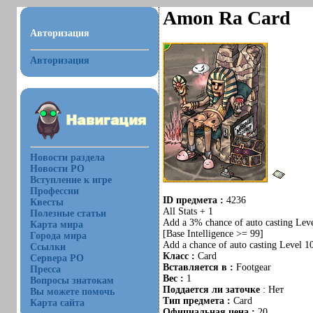
Amon Ra Card
Авторизация
Авторизация
Новости раздела
Новости РО
Вступление к игре
Профессии
ID предмета :
4236
Квесты
All Stats + 1
Полезные статьи
Add a 3% chance of auto casting Leve
Карта мира
[Base Intelligence >= 99]
Города мира
Add a chance of auto casting Level 10
Ссылки
Класс :
Card
Сервера РО
Вставляется в :
Footgear
Пресса
Вес :
1
Вопросы знатокам
Поддается ли заточке
: Нет
Вы можете помочь
Тип предмета :
Card
Карта сайта
Официальная цена :
20