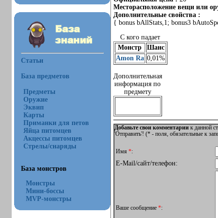
Месторасположение вещи или ору
Дополнительные свойства :
{ bonus bAllStats,1; bonus3 bAuto
С кого падает
Монстр
Шанс
Amon Ra
0,01%
Статьи
База предметов
Дополнительная
информация по
Предметы
предмету
Оружие
Эквип
Карты
Приманки для петов
Добавьте свои комментарии
к данной ст
Яйца питомцев
'Отправить'! (
*
- поля, обязательные к за
Акцессы питомцев
Стрелы/снаряды
Имя
*
:
E-Mail/сайт/телефон:
База монстров
Монстры
Мини-боссы
MVP-монстры
Ваше сообщение
*
: