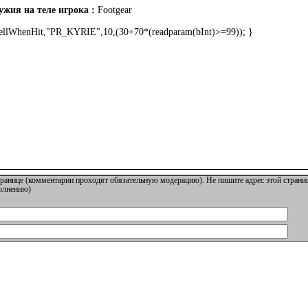
жия на теле игрока :
Footgear
SpellWhenHit,"PR_KYRIE",10,(30+70*(readparam(bInt)>=99)); }
ранице (комментарии проходят обязательную модерацию). Не пишите адрес этой страниц
полнению)