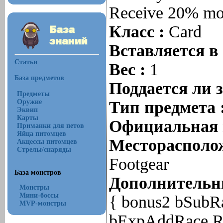
Receive 20% mo
Класс :
Card
Вставляется в
Статьи
Вес :
1
База предметов
Поддается ли 
Предметы
Оружие
Тип предмета 
Эквип
Карты
Официальная 
Приманки для петов
Яйца питомцев
Месторасполож
Акцессы питомцев
Стрелы/снаряды
Footgear
База монстров
Дополнительны
Монстры
Мини-боссы
{ bonus2 bSubR
MVP-монстры
bExpAddRace,RC