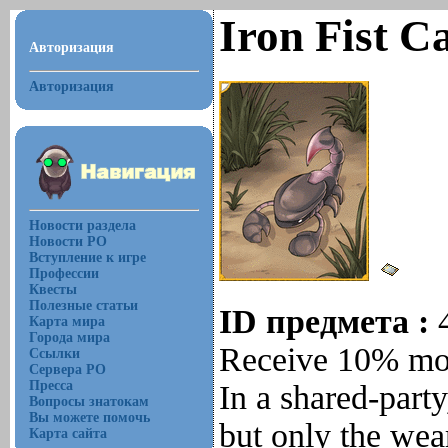
Iron Fist C
Авторизация
Авторизация
Новости раздела
Новости РО
Вступление к игре
Профессии
Квесты
Полезные статьи
ID предмета :
Карта мира
Города мира
Receive 10% mor
Ссылки
Сервера РО
Пресса
In a shared-part
Вопросы знатокам
Вы можете помочь
but only the wea
Карта сайта