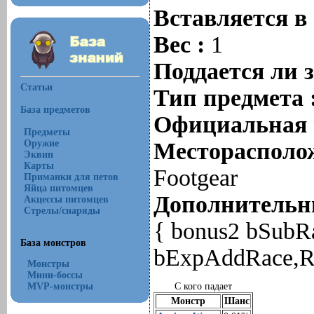
Вставляется в
Вес :
1
Поддается ли 
Статьи
Тип предмета 
База предметов
Официальная 
Предметы
Оружие
Месторасполож
Эквип
Карты
Footgear
Приманки для петов
Яйца питомцев
Дополнительны
Акцессы питомцев
Стрелы/снаряды
{ bonus2 bSubR
База монстров
bExpAddRace,R
Монстры
Мини-боссы
MVP-монстры
С кого падает
Монстр
Шанс