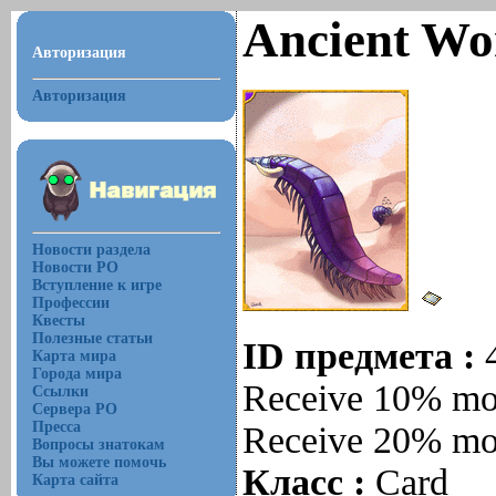
Ancient W
Авторизация
Авторизация
Новости раздела
Новости РО
Вступление к игре
Профессии
Квесты
Полезные статьи
ID предмета :
Карта мира
Города мира
Receive 10% mor
Ссылки
Сервера РО
Пресса
Receive 20% mo
Вопросы знатокам
Вы можете помочь
Класс :
Card
Карта сайта