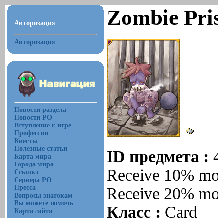
Zombie Pri
Авторизация
Авторизация
Новости раздела
Новости РО
Вступление к игре
Профессии
Квесты
Полезные статьи
ID предмета :
Карта мира
Города мира
Receive 10% mor
Ссылки
Сервера РО
Пресса
Receive 20% mo
Вопросы знатокам
Вы можете помочь
Класс :
Card
Карта сайта