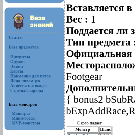
Вставляется в
Вес :
1
Поддается ли 
Статьи
Тип предмета 
База предметов
Официальная 
Предметы
Оружие
Месторасполож
Эквип
Карты
Footgear
Приманки для петов
Яйца питомцев
Дополнительны
Акцессы питомцев
Стрелы/снаряды
{ bonus2 bSubR
База монстров
bExpAddRace,R
Монстры
Мини-боссы
MVP-монстры
С кого падает
Монстр
Шанс