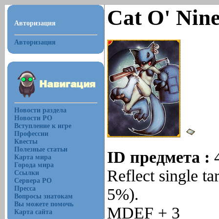
Cat O' Nine
Авторизация
Авторизация
Новости раздела
Новости РО
Вступление к игре
Профессии
Квесты
Полезные статьи
ID предмета :
Карта мира
Города мира
Reflect single t
Ссылки
Сервера РО
Пресса
5%).
Вопросы знатокам
Вы можете помочь
MDEF + 3
Карта сайта