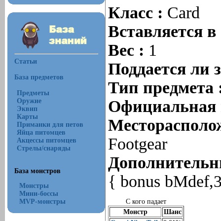
Класс :
Card
Вставляется в
Вес :
1
Статьи
Поддается ли 
База предметов
Тип предмета 
Предметы
Оружие
Официальная 
Эквип
Карты
Месторасполож
Приманки для петов
Яйца питомцев
Footgear
Акцессы питомцев
Стрелы/снаряды
Дополнительны
База монстров
{ bonus bMdef,
Монстры
Мини-боссы
MVP-монстры
С кого падает
Монстр
Шанс