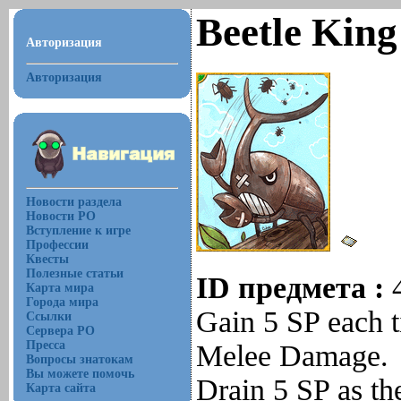
Beetle Kin
Авторизация
Авторизация
Новости раздела
Новости РО
Вступление к игре
Профессии
Квесты
Полезные статьи
ID предмета :
Карта мира
Города мира
Gain 5 SP each t
Ссылки
Сервера РО
Пресса
Melee Damage.
Вопросы знатокам
Вы можете помочь
Drain 5 SP as t
Карта сайта