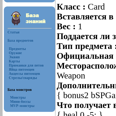
Класс :
Card
Вставляется в
Вес :
1
Статьи
Поддается ли 
База предметов
Тип предмета 
Предметы
Оружие
Официальная 
Эквип
Карты
Месторасполож
Приманки для петов
Яйца питомцев
Weapon
Акцессы питомцев
Стрелы/снаряды
Дополнительны
База монстров
{ bonus2 bSPGa
Монстры
Мини-боссы
Что получает 
MVP-монстры
{ heal 0,-5; }