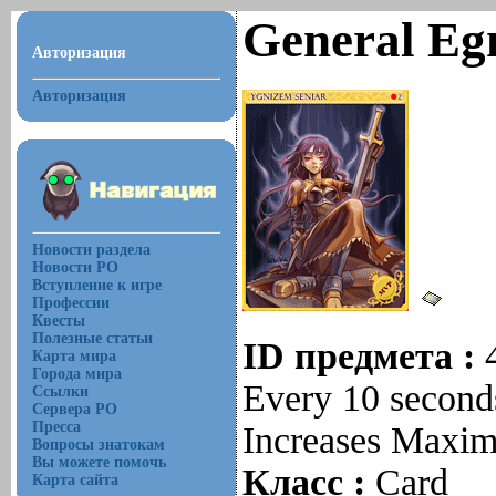
General Eg
Авторизация
Авторизация
Новости раздела
Новости РО
Вступление к игре
Профессии
Квесты
Полезные статьи
ID предмета :
Карта мира
Города мира
Every 10 second
Ссылки
Сервера РО
Пресса
Increases Maxi
Вопросы знатокам
Вы можете помочь
Класс :
Card
Карта сайта