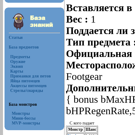
Вставляется в
Вес :
1
Поддается ли 
Статьи
Тип предмета 
База предметов
Официальная 
Предметы
Оружие
Месторасполож
Эквип
Карты
Footgear
Приманки для петов
Яйца питомцев
Дополнительны
Акцессы питомцев
Стрелы/снаряды
{ bonus bMaxHP
База монстров
bHPRegenRate,5
Монстры
Мини-боссы
MVP-монстры
С кого падает
Монстр
Шанс