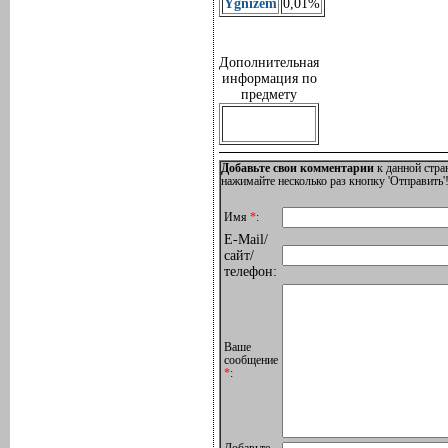
Ygnizem
0,01%
Дополнительная
информация по
предмету
Добавьте свои комментарии
к данной стра
нажимайте несколько раз кнопку 'Отправить'!
Имя
*
:
E-Mail/
сайт/
телефон:
Ваше
сообщение
*
: