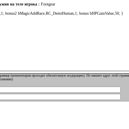
жия на теле игрока :
Footgear
1; bonus2 bMagicAddRace,RC_DemiHuman,1; bonus bHPGainValue,50; }
ранице (комментарии проходят обязательную модерацию). Не пишите адрес этой страниц
полнению)