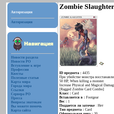
Zombie Slaughte
Авторизация
Авторизация
Новости раздела
Новости РО
Вступление к игре
Профессии
ID предмета :
4435
Квесты
При убийстве монстра восстанавли
Полезные статьи
50 HP, When killing a monster.
Карта мира
Increase Physical and Magical Dam
Города мира
[Ragged Zombie Card Combo]
Ссылки
Класс :
Card
Сервера РО
Вставляется в :
Footgear
Пресса
Вес :
1
Вопросы знатокам
Поддается ли заточке
: Нет
Вы можете помочь
Тип предмета :
Card
Карта сайта
Официальная цена :
20