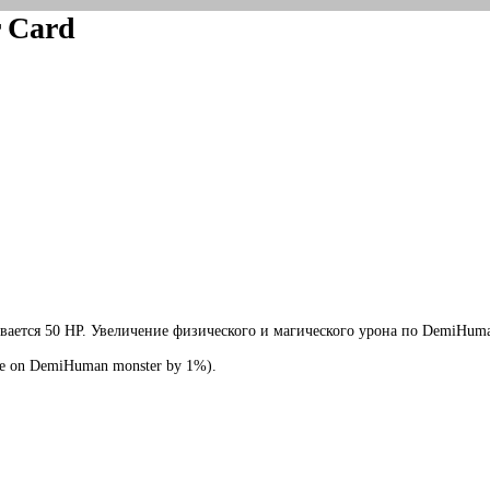
r Card
вается 50 HP. Увеличение физического и магического урона по DemiHuman
age on DemiHuman monster by 1%).