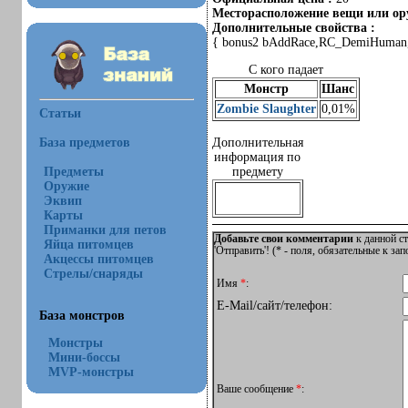
Месторасположение вещи или ору
Дополнительные свойства :
{ bonus2 bAddRace,RC_DemiHuman,
С кого падает
Монстр
Шанс
Zombie Slaughter
0,01%
Статьи
База предметов
Дополнительная
информация по
Предметы
предмету
Оружие
Эквип
Карты
Приманки для петов
Добавьте свои комментарии
к данной ст
Яйца питомцев
'Отправить'! (
*
- поля, обязательные к за
Акцессы питомцев
Стрелы/снаряды
Имя
*
:
E-Mail/сайт/телефон:
База монстров
Монстры
Мини-боссы
MVP-монстры
Ваше сообщение
*
: