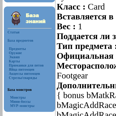
Класс :
Card
Вставляется в
Вес :
1
Статьи
Поддается ли 
База предметов
Тип предмета 
Предметы
Оружие
Официальная 
Эквип
Карты
Месторасполож
Приманки для петов
Яйца питомцев
Footgear
Акцессы питомцев
Стрелы/снаряды
Дополнительны
База монстров
{ bonus bMatkRa
Монстры
Мини-боссы
bMagicAddRace
MVP-монстры
bMagicAddRace