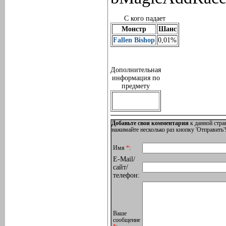
С кого падает
Монстр
Шанс
Fallen Bishop
0,01%
Дополнительная
информация по
предмету
Добавьте свои комментарии
к данной стра
нажимайте несколько раз кнопку 'Отправить'!
Имя
*
:
E-Mail/
сайт/
телефон:
Ваше
сообщение