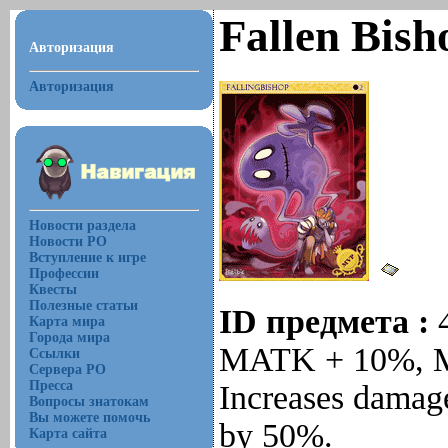
Fallen Bis
Авторизация
Авторизация
Новости раздела
Новости РО
Вступление к игре
Профессии
Квесты
Полезные статьи
ID предмета :
Карта мира
Города мира
MATK + 10%, M
Ссылки
Сервера РО
Пресса
Increases damag
Вопросы знатокам
Вы можете помочь
by 50%.
Карта сайта