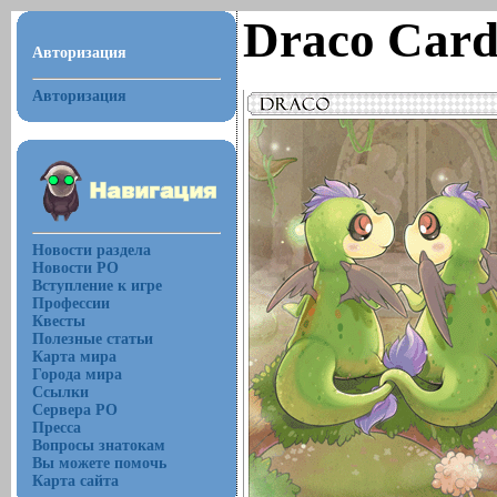
Draco Car
Авторизация
Авторизация
Новости раздела
Новости РО
Вступление к игре
Профессии
Квесты
Полезные статьи
Карта мира
Города мира
Ссылки
Сервера РО
Пресса
Вопросы знатокам
Вы можете помочь
Карта сайта