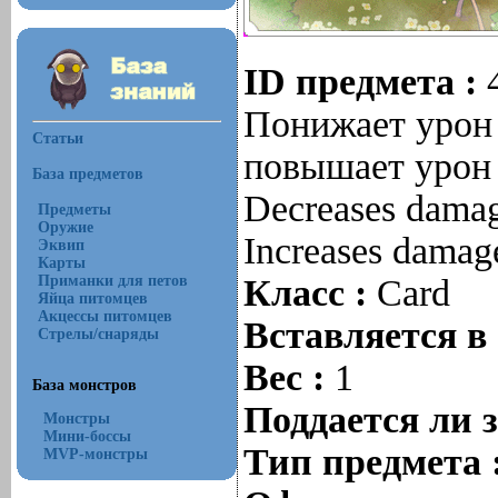
ID предмета :
Понижает урон 
Статьи
повышает урон 
База предметов
Decreases damag
Предметы
Оружие
Increases damage
Эквип
Карты
Приманки для петов
Класс :
Card
Яйца питомцев
Акцессы питомцев
Вставляется в
Стрелы/снаряды
Вес :
1
База монстров
Поддается ли 
Монстры
Мини-боссы
Тип предмета 
MVP-монстры