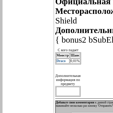
Официальная 
Месторасполож
Shield
Дополнительны
{ bonus2 bSubEl
С кого падает
Монстр
Шанс
Draco
0,01%
Дополнительная
информация по
предмету
Добавьте свои комментарии
к данной стра
нажимайте несколько раз кнопку 'Отправить'!