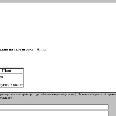
жия на теле игрока :
Armor
Шанс
ет
уется в квесте
ранице (комментарии проходят обязательную модерацию). Не пишите адрес этой страниц
полнению)