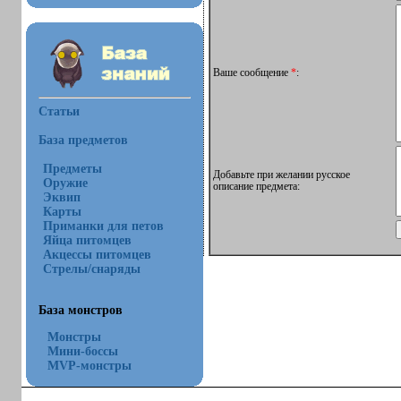
Ваше сообщение
*
:
Статьи
База предметов
Предметы
Добавьте при желании русское
Оружие
описание предмета:
Эквип
Карты
Приманки для петов
Яйца питомцев
Акцессы питомцев
Стрелы/снаряды
База монстров
Монстры
Мини-боссы
MVP-монстры