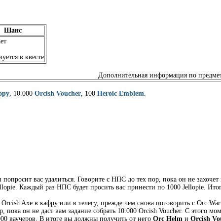
Шанс
ет
уется в квесте
Дополнительная информация по предме
lopy
, 10.000
Orcish Voucher
, 100
Heroic Emblem
.
попросит вас удалиться. Говорите с НПС до тех пор, пока он не захочет п
opie. Каждый раз НПС будет просить вас принести по 1000 Jellopie. Итого
 Orcish Axe в кафру или в телегу, прежде чем снова поговорить с Orc War
р, пока он не даст вам задание собрать 10.000 Orcish Voucher. С этого 
.000 ваучеров. В итоге вы должны получить от него
Orc Helm
и
Orcish Vo