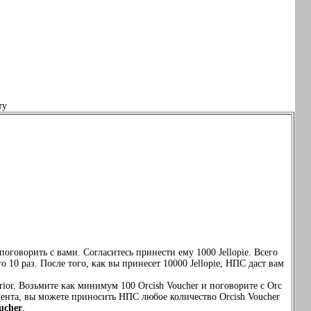
ту
оговорить с вами. Согласитесь принести ему 1000 Jellopie. Всего
 10 раз. После того, как вы принесет 10000 Jellopie, НПС даст вам
rior. Возьмите как минимум 100 Orcish Voucher и поговорите с Orc
момента, вы можете приносить НПС любое количество Orcish Voucher
ucher
.