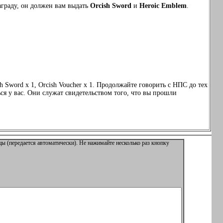
награду, он должен вам выдать
Orcish Sword
и
Heroic Emblem
.
h Sword x 1, Orcish Voucher x 1. Продолжайте говорить с НПС до тех
ся у вас. Они служат свидетельством того, что вы прошли
ы (передается автоматически). Не нажимайте несколько раз кнопку