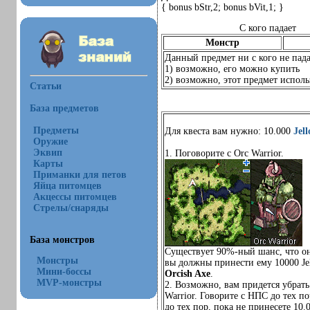
{ bonus bStr,2; bonus bVit,1; }
С кого падает
Монстр
Данный предмет ни с кого не пада
1) возможно, его можно купить
2) возможно, этот предмет использ
Статьи
База предметов
Предметы
Для квеста вам нужно: 10.000
Jel
Оружие
Эквип
1. Поговорите с Orc Warrior.
Карты
Приманки для петов
Яйца питомцев
Акцессы питомцев
Стрелы/снаряды
База монстров
Существует 90%-ный шанс, что он 
Монстры
вы должны принести ему 10000 Jell
Мини-боссы
Orcish Axe
.
MVP-монстры
2. Возможно, вам придется убрать
Warrior. Говорите с НПС до тех по
до тех пор, пока не принесете 10