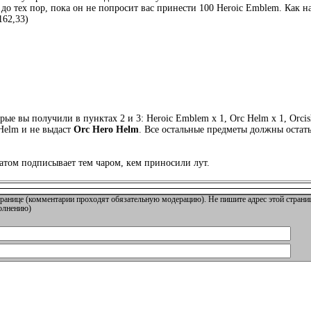
r до тех пор, пока он не попросит вас принести 100 Heroic Emblem. Как 
162,33)
ые вы получили в пунктах 2 и 3: Heroic Emblem x 1, Orc Helm x 1, Orcis
 Helm и не выдаст
Orc Hero Helm
. Все остальные предметы должны остать
том подписывает тем чаром, кем приносили лут.
ранице (комментарии проходят обязательную модерацию). Не пишите адрес этой страниц
полнению)