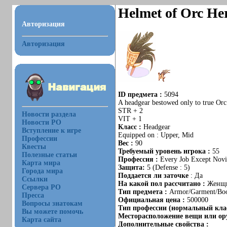
Helmet of Orc He
Авторизация
Авторизация
ID предмета :
5094
A headgear bestowed only to true Orc
STR + 2
Новости раздела
VIT + 1
Новости РО
Класс :
Headgear
Вступление к игре
Equipped on : Upper, Mid
Профессии
Вес :
90
Квесты
Требуемый уровень игрока :
55
Полезные статьи
Профессия :
Every Job Except Novi
Карта мира
Защита:
5 (Defense : 5)
Города мира
Поддается ли заточке
: Да
Ссылки
На какой пол рассчитано :
Женщ
Сервера РО
Тип предмета :
Armor/Garment/Boo
Пресса
Официальная цена :
500000
Вопросы знатокам
Тип профессии (нормальный клас
Вы можете помочь
Месторасположение вещи или ору
Карта сайта
Дополнительные свойства :