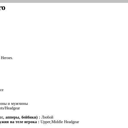
ro
 Heroes.
ce
ины и мужчины
ts/Headgear
с, апперы, бейбики) :
Любой
жия на теле игрока :
Upper,Middle Headgear