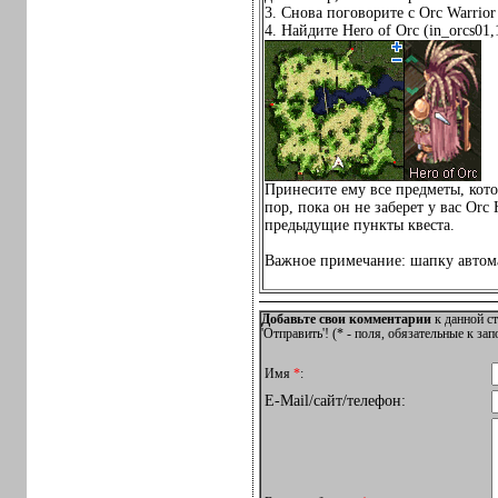
3. Снова поговорите с Orc Warrio
4. Найдите Hero of Orc (in_orcs01,
Принесите ему все предметы, котор
пор, пока он не заберет у вас Orc
предыдущие пункты квеста.
Важное примечание: шапку автома
Добавьте свои комментарии
к данной ст
'Отправить'! (
*
- поля, обязательные к за
Имя
*
:
E-Mail/сайт/телефон: