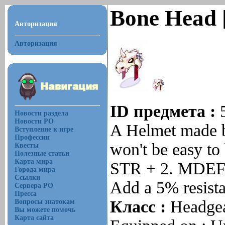
Bone Head 
Авторизация
Авторизация
ID предмета :
Новости раздела
Новости РО
A Helmet made by
Вступление к игре
Профессии
won't be easy to
Квесты
Полезные статьи
Карта мира
STR + 2. MDEF 
Города мира
Ссылки
Add a 5% resista
Сервера РО
Пресса
Класс :
Headge
Вопросы знатокам
Вы можете помочь
Карта сайта