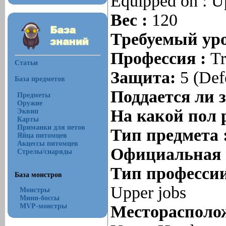
Equipped on : U
Вес :
120
Требуемый уро
Профессия :
Tr
Статьи
Защита:
5 (Def
База предметов
Поддается ли 
Предметы
Оружие
На какой пол 
Эквип
Карты
Приманки для петов
Тип предмета 
Яйца питомцев
Акцессы питомцев
Официальная 
Стрелы/снаряды
Тип профессии
База монстров
Upper jobs
Монстры
Мини-боссы
MVP-монстры
Месторасполож