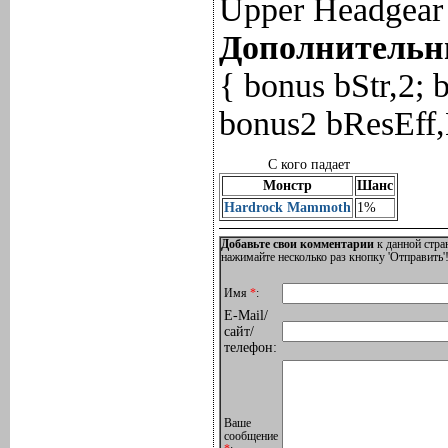
Upper Headgear
Дополнительны
{ bonus bStr,2;
bonus2 bResEff,
С кого падает
Монстр
Шанс
Hardrock Mammoth
1%
Добавьте свои комментарии
к данной стра
нажимайте несколько раз кнопку 'Отправить'!
Имя
*
:
E-Mail/
сайт/
телефон:
Ваше
сообщение