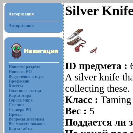
Silver Knife
Авторизация
Авторизация
ID предмета :
Новости раздела
Новости РО
A silver knife th
Вступление к игре
Профессии
collecting these.
Квесты
Полезные статьи
Карта мира
Класс :
Taming
Города мира
Ссылки
Вес :
5
Сервера РО
Пресса
Поддается ли 
Вопросы знатокам
Вы можете помочь
Карта сайта