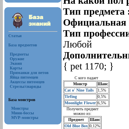
На какой пол 
Тип предмета 
Официальная 
Тип профессии
Статьи
Любой
База предметов
Дополнительны
Предметы
Оружие
{ pet 1170; }
Эквип
Карты
Приманки для петов
Яйца питомцев
С кого падает
Акцессы питомцев
Монстр
Шанс
Стрелы/снаряды
Cat o' Nine Tails
1,5%
Tirfing
0,5%
База монстров
Moonlight Flower
6,5%
Монстры
Получить предмет
Мини-боссы
можно из:
MVP-монстры
Предмет
Шанс
Old Blue Box
0,12%