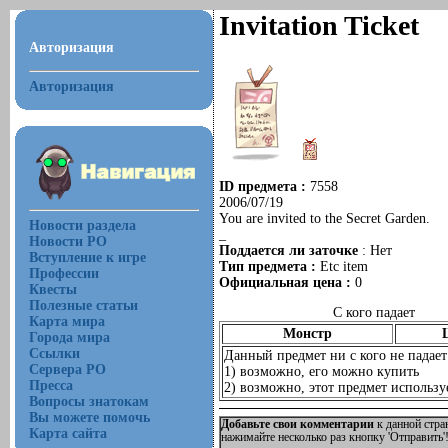
Invitation Ticket
Авторизация
Авторизация
ID предмета :
7558
2006/07/19
You are invited to the Secret Garden.
Новости раздела
_
Новости РО
Поддается ли заточке
: Нет
Вступление к игре
Тип предмета :
Etc item
Профессии
Официальная цена :
0
Квесты
Полезные статьи
С кого падает
Карта мира
Монстр
Города мира
Ссылки
Данный предмет ни с кого не падает
Сервера РО
1) возможно, его можно купить
Пресса
2) возможно, этот предмет используе
Вопросы знатокам
Вы можете помочь
Добавьте свои комментарии
к данной стра
Карта сайта
нажимайте несколько раз кнопку 'Отправить'!