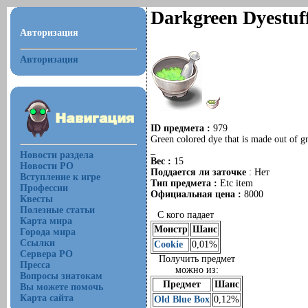
Darkgreen Dyestuf
Авторизация
Авторизация
ID предмета :
979
Green colored dye that is made out of 
_
Новости раздела
Вес :
15
Новости РО
Поддается ли заточке
: Нет
Вступление к игре
Тип предмета :
Etc item
Профессии
Официальная цена :
8000
Квесты
Полезные статьи
С кого падает
Карта мира
Монстр
Шанс
Города мира
Ссылки
Cookie
0,01%
Сервера РО
Получить предмет
Пресса
можно из:
Вопросы знатокам
Предмет
Шанс
Вы можете помочь
Карта сайта
Old Blue Box
0,12%