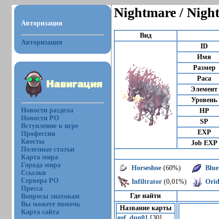
Nightmare / Nigh
Авторизация
Вид
Авторизация
ID
Имя
Размер
Раса
Элемент
Уровень
Новости раздела
HP
Новости РО
SP
Вступление к игре
EXP
Профессии
Квесты
Job EXP
Полезные статьи
Карта мира
Города мира
Horseshoe
(60%)
Blue
Ссылки
Сервера РО
Infiltrator
(0,01%)
Orid
Пресса
Где найти
Вопросы знатокам
Вы можете помочь
Название карты
Карта сайта
gef_dun01
[30]