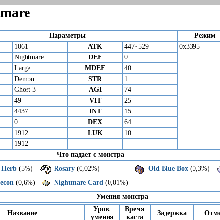
tmare
Параметры
Режим
1061
ATK
447~529
0x3395
Nightmare
DEF
0
Large
MDEF
40
Demon
STR
1
Ghost 3
AGI
74
49
VIT
25
4437
INT
15
0
DEX
64
1912
LUK
10
1912
Что падает с монстра
 Herb
(5%)
Rosary
(0,02%)
Old Blue Box
(0,3%)
econ
(0,6%)
Nightmare Card
(0,01%)
Умения монстра
Уров.
Время
Название
Задержка
Отм
умения
каста