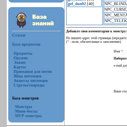
gef_dun02
[40]
NPC_BLIND
NPC_CURSE
NPC_MENT
NPC_TELEK
Добавьте свои комментарии к монстру:
Статьи
Не пишите адрес этой страницы (передаетс
(
*
- поля, обязательные к заполнению)
База предметов
Имя
*
:
Предметы
Оружие
Наберит
Эквип
e-mail дл
Карты
Приманки для петов
Яйца питомцев
Акцессы питомцев
Стрелы/снаряды
Ваше со
База монстров
Монстры
Мини-боссы
MVP-монстры