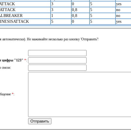
ATTACK
3
0
5
yes
ATTACK
3
0,8
5
no
ALBREAKER
1
0,8
5
no
INESISATTACK
5
0
5
yes
я автоматически). Не нажимайте несколько раз кнопку 'Отправить'!
е цифры "123"
*
:
я связи:
общение
*
: