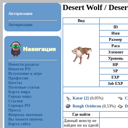
Desert Wolf / Deser
Авторизация
Вид
Авторизация
ID
Имя
Размер
Раса
Элемент
Уровень
Новости раздела
HP
Новости РО
SP
Вступление к игре
EXP
Профессии
Квесты
Job EXP
Полезные статьи
Карта мира
Города мира
Katar [2]
(0,05%)
C
Ссылки
Сервера РО
Rough Oridecon
(0,53%)
D
Пресса
Где найти
Вопросы знатокам
Вы можете помочь
Данный монстр не
Карта сайта
найден ни на одной