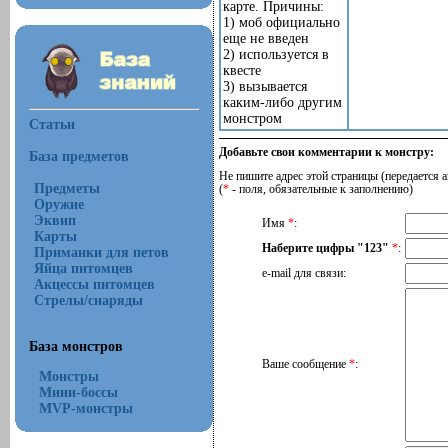
карте. Причины:
1) моб официально
еще не введен
2) используется в
квесте
3) вызывается
каким-либо другим
монстром
Статьи
Добавьте свои комментарии к монстру:
База предметов
Не пишите адрес этой страницы (передается а
Предметы
(
*
- поля, обязательные к заполнению)
Оружие
Эквип
Имя
*
:
Карты
Наберите цифры "123"
*
:
Приманки для петов
Яйца питомцев
e-mail для связи:
Акцессы питомцев
Стрелы/снаряды
База монстров
Ваше сообщение
*
:
Монстры
Мини-боссы
MVP-монстры