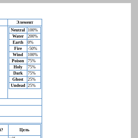
Элемент
Neutral
100%
Water
200%
Earth
0%
Fire
-50%
Wind
100%
Poison
75%
Holy
75%
Dark
75%
Ghost
25%
Undead
25%
й?
Цель