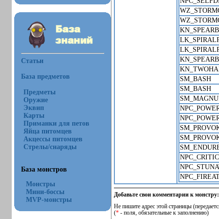
NPC_SELFD
WZ_STORM
WZ_STORM
KN_SPEAR
LK_SPIRAL
LK_SPIRAL
KN_SPEAR
Статьи
KN_TWOHA
База предметов
SM_BASH
SM_BASH
Предметы
SM_MAGN
Оружие
Эквип
NPC_POWE
Карты
NPC_POWE
Приманки для петов
SM_PROVO
Яйца питомцев
SM_PROVO
Акцессы питомцев
Стрелы/снаряды
SM_ENDUR
NPC_CRITI
NPC_STUN
База монстров
NPC_FIREA
Монстры
Мини-боссы
Добавьте свои комментарии к монстру:
MVP-монстры
Не пишите адрес этой страницы (передаетс
(
*
- поля, обязательные к заполнению)