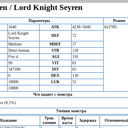
en / Lord Knight Seyren
Параметры
Режим
1640
ATK
4238~5040
0x37B5
Lord Knight
DEF
72
Seyren
Medium
MDEF
37
Demi-human
STR
120
Fire 4
AGI
110
99
VIT
81
347590
INT
65
0
DEX
130
18000
LUK
52
10000
Что падает с монстра
ox
(0,1%)
Умения монстра
Уров.
Время
Название
Задержка
Отменяемы
умения
каста