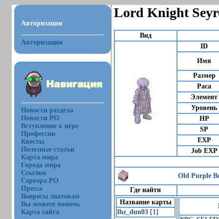
Lord Knight Seyr
Авторизация
Вид
Авторизация
ID
Имя
Размер
Раса
Элемент
Уровень
Новости раздела
Новости РО
HP
Вступление к игре
SP
Профессии
EXP
Квесты
Полезные статьи
Job EXP
Карта мира
Города мира
Ссылки
Old Purple B
Сервера РО
Пресса
Где найти
Вопросы знатокам
Название карты
Вы можете помочь
Карта сайта
lhz_dun03
[1]