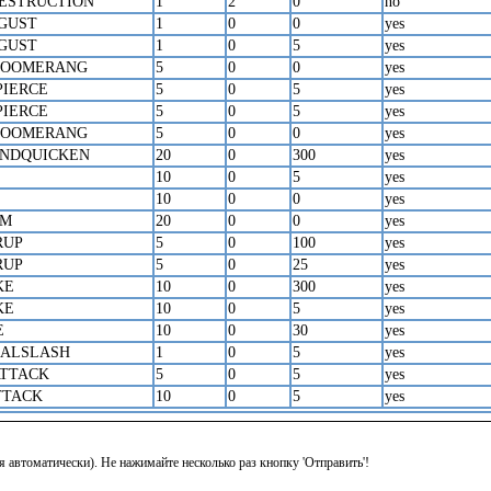
ESTRUCTION
1
2
0
no
GUST
1
0
0
yes
GUST
1
0
5
yes
BOOMERANG
5
0
0
yes
PIERCE
5
0
5
yes
PIERCE
5
0
5
yes
BOOMERANG
5
0
0
yes
NDQUICKEN
20
0
300
yes
10
0
5
yes
10
0
0
yes
UM
20
0
0
yes
RUP
5
0
100
yes
RUP
5
0
25
yes
KE
10
0
300
yes
KE
10
0
5
yes
E
10
0
30
yes
CALSLASH
1
0
5
yes
ATTACK
5
0
5
yes
TTACK
10
0
5
yes
я автоматически). Не нажимайте несколько раз кнопку 'Отправить'!