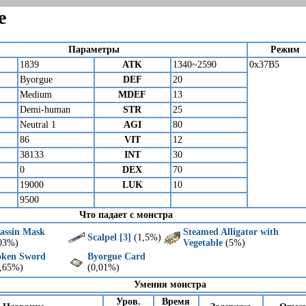
e
Параметры
Режим
1839
ATK
1340~2590
0x37B5
Byorgue
DEF
20
Medium
MDEF
13
Demi-human
STR
25
Neutral 1
AGI
80
86
VIT
12
38133
INT
30
0
DEX
70
19000
LUK
10
9500
Что падает с монстра
assin Mask
Steamed Alligator with
Scalpel [3]
(1,5%)
03%)
Vegetable
(5%)
oken Sword
Byorgue Card
3,65%)
(0,01%)
Умения монстра
Уров.
Время