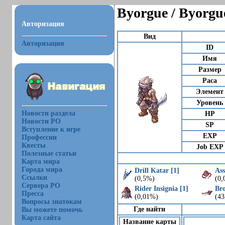
Byorgue / Byorgu
Авторизация
Вид
Авторизация
ID
Имя
Размер
Раса
Элемент
Уровень
Новости раздела
HP
Новости РО
SP
Вступление к игре
EXP
Профессии
Квесты
Job EXP
Полезные статьи
Карта мира
Города мира
Drill Katar [1]
Ass
Ссылки
(0,5%)
(0,
Сервера РО
Rider Insignia [1]
Br
Пресса
(0,01%)
(4
Вопросы знатокам
Где найти
Вы можете помочь
Карта сайта
Название карты