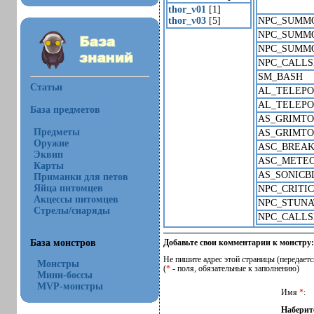
thor_v01
[1]
thor_v03
[5]
NPC_SUMM
NPC_SUMM
NPC_SUMM
NPC_CALLS
SM_BASH
Статьи
AL_TELEPO
AL_TELEPO
База предметов
AS_GRIMT
Предметы
AS_GRIMT
Оружие
ASC_BREA
Эквип
ASC_METE
Карты
AS_SONIC
Приманки для петов
Яйца питомцев
NPC_CRITI
Акцессы питомцев
NPC_STUN
Стрелы/снаряды
NPC_CALLS
База монстров
Добавьте свои комментарии к монстру:
Не пишите адрес этой страницы (передаетс
Монстры
(
*
- поля, обязательные к заполнению)
Мини-боссы
MVP-монстры
Имя
*
:
Наберит