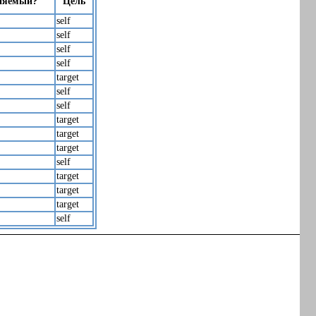
няемый?
Цель
self
self
self
self
target
self
self
target
target
target
self
target
target
target
self