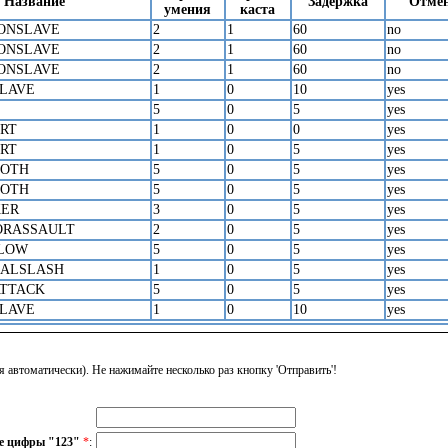
Название
Задержка
Отме
умения
каста
ONSLAVE
2
1
60
no
ONSLAVE
2
1
60
no
ONSLAVE
2
1
60
no
LAVE
1
0
10
yes
5
0
5
yes
RT
1
0
0
yes
RT
1
0
5
yes
OOTH
5
0
5
yes
OOTH
5
0
5
yes
KER
3
0
5
yes
ORASSAULT
2
0
5
yes
BLOW
5
0
5
yes
CALSLASH
1
0
5
yes
ATTACK
5
0
5
yes
LAVE
1
0
10
yes
я автоматически). Не нажимайте несколько раз кнопку 'Отправить'!
е цифры "123"
*
: