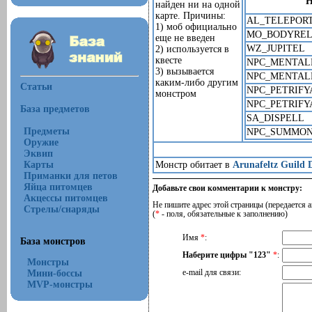
Н
найден ни на одной
карте. Причины:
AL_TELEPOR
1) моб официально
MO_BODYREL
еще не введен
WZ_JUPITEL
2) используется в
квесте
NPC_MENTAL
3) вызывается
NPC_MENTAL
каким-либо другим
Статьи
NPC_PETRIFY
монстром
NPC_PETRIFY
База предметов
SA_DISPELL
Предметы
NPC_SUMMON
Оружие
Эквип
Карты
Монстр обитает в
Arunafeltz Guild
Приманки для петов
Яйца питомцев
Добавьте свои комментарии к монстру:
Акцессы питомцев
Не пишите адрес этой страницы (передается а
Стрелы/снаряды
(
*
- поля, обязательные к заполнению)
Имя
*
:
База монстров
Наберите цифры "123"
*
:
Монстры
Мини-боссы
e-mail для связи:
MVP-монстры