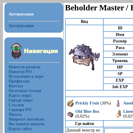
Beholder Master / 
Авторизация
Вид
Авторизация
ID
Имя
Размер
Раса
Элемент
Уровень
Новости раздела
HP
Новости РО
SP
Вступление к игре
EXP
Профессии
Квесты
Job EXP
Полезные статьи
Карта мира
Города мира
Prickly Fruit
(30%)
Anod
Ссылки
Сервера РО
Old Blue Box
Linen
Пресса
(0,02%)
(0,0
Вопросы знатокам
Где найти
Вы можете помочь
Карта сайта
Данный монстр не