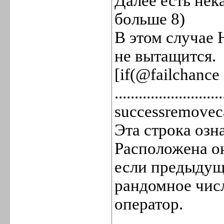
Далее есть нек
больше 8)
В этом случае 
не вытащится.
[if(@failchan
...........................
successremovec
Эта строка озн
Расположена он
если предыдущ
рандомное числ
оператор.
...........................