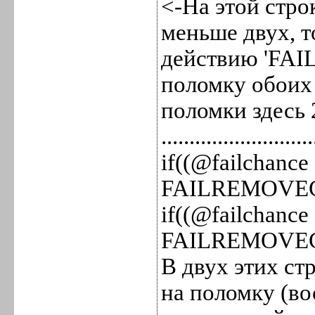
<-На этой стро
меньше двух, т
действию 'FA
поломку обоих
поломки здесь 
...........................
if((@failchance
FAILREMOVE
if((@failchance
FAILREMOVE
В двух этих с
на поломку (вос