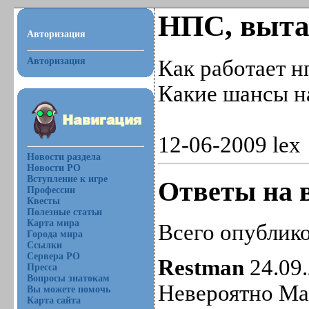
НПС, выт
Авторизация
Авторизация
Как работает н
Какие шансы н
12-06-2009 lex
Новости раздела
Новости РО
Вступление к игре
Ответы на 
Профессии
Квесты
Полезные статьи
Карта мира
Всего опублико
Города мира
Ссылки
Сервера РО
Restman
24.09
Пресса
Вопросы знатокам
Невероятно Ма
Вы можете помочь
Карта сайта