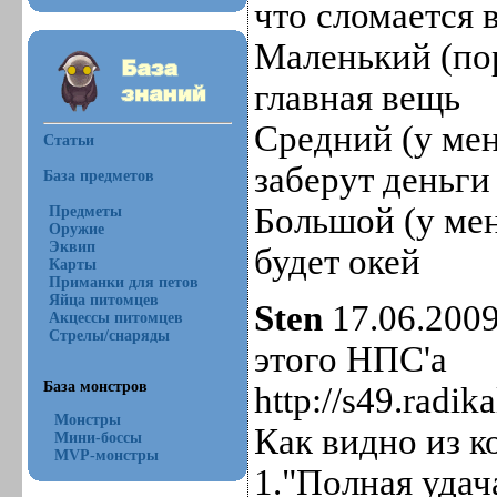
что сломается 
Маленький (пор
главная вещь
Средний (у мен
Статьи
заберут деньги
База предметов
Большой (у мен
Предметы
Оружие
Эквип
будет окей
Карты
Приманки для петов
Яйца питомцев
Sten
17.06.2009
Акцессы питомцев
Стрелы/снаряды
этого НПС'а
База монстров
http://s49.radik
Монстры
Как видно из к
Мини-боссы
MVP-монстры
1."Полная удач