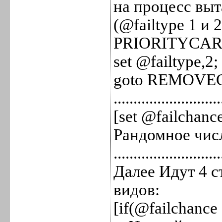
на процесс выт
(@failtype 1 и 2
PRIORITYCAR
set @failtype,2;
goto REMOVE
...........................
[set @failchanc
Рандомное числ
...........................
Далее Идут 4 
видов:
[if(@failchan