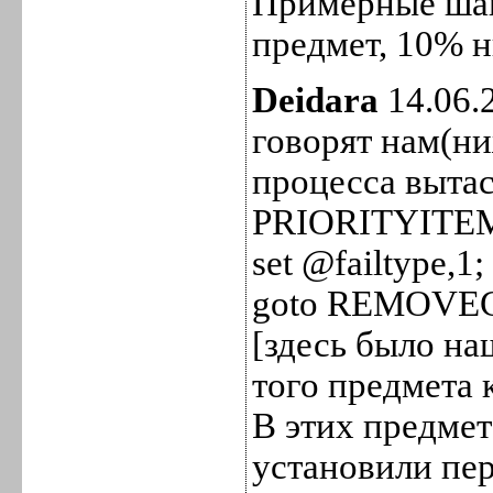
Примерные шан
предмет, 10% н
Deidara
14.06.
говорят нам(н
процесса вытас
PRIORITYITE
set @failtype,1;
goto REMOVE
[здесь было н
того предмета 
В этих предме
установили пер