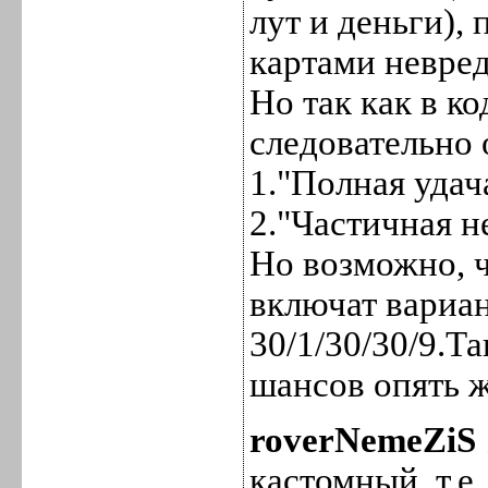
лут и деньги),
картами невре
Но так как в к
следовательно 
1."Полная удач
2."Частичная н
Но возможно, 
включат вариан
30/1/30/30/9.Т
шансов опять 
roverNemeZiS
кастомный, т.е