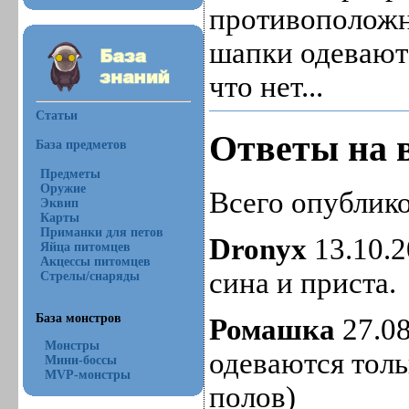
противоположн
шапки одеваютс
что нет...
Статьи
Ответы на 
База предметов
Предметы
Оружие
Всего опублико
Эквип
Карты
Приманки для петов
Dronyx
13.10.2
Яйца питомцев
Акцессы питомцев
сина и приста.
Стрелы/снаряды
База монстров
Ромашка
27.08
Монстры
одеваются толь
Мини-боссы
MVP-монстры
полов)