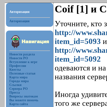
Coif [1] и C
Авторизация
Авторизация
Уточните, кто з
http://www.sha
item_id=5093
http://www.sha
Новости раздела
item_id=5092
Новости РО
Вступление к игре
одеваются и н
Профессии
Квесты
Полезные статьи
названия серве
Карта мира
Города мира
Ссылки
Сервера РО
Иногда удивите
Пресса
Вопросы знатокам
Вы можете помочь
того же сервер
Карта сайта