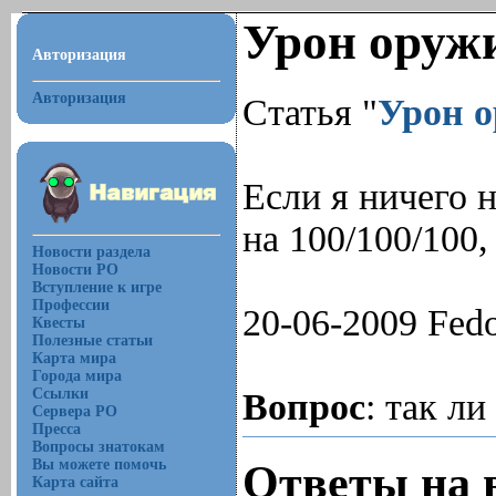
Урон оружи
Авторизация
Авторизация
Статья "
Урон о
Если я ничего 
на 100/100/100,
Новости раздела
Новости РО
Вступление к игре
Профессии
20-06-2009 Fedo
Квесты
Полезные статьи
Карта мира
Города мира
Ссылки
Вопрос
: так ли
Сервера РО
Пресса
Вопросы знатокам
Вы можете помочь
Ответы на 
Карта сайта