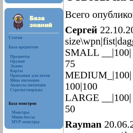
Всего опубликов
Сергей
22.10.20
Статьи
size\wpn|fist|da
База предметов
SMALL __|100| 10
Предметы
75
Оружие
Эквип
Карты
MEDIUM_|100| 75 
Приманки для петов
Яйца питомцев
100|100
Акцессы питомцев
Стрелы/снаряды
LARGE __|100| 50
База монстров
50
Монстры
Мини-боссы
Rayman
20.06.
MVP-монстры