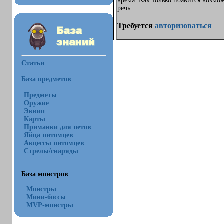
время. Как только появится возмо
речь.
Требуется
авторизоваться
Статьи
База предметов
Предметы
Оружие
Эквип
Карты
Приманки для петов
Яйца питомцев
Акцессы питомцев
Стрелы/снаряды
База монстров
Монстры
Мини-боссы
MVP-монстры