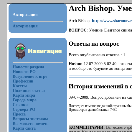
Arch Bishop. Уме
Авторизация
Arch Bishop.
http://www.sharonov.
Авторизация
ВОПРОС
: Умение Clearance снима
Ответы на вопрос
Всего опубликовано ответов : 1
Hoshun
12.07.2009 5:02:40 : это с
Новости раздела
и вообще это будущее до конца он
Новости РО
Вступление к игре
Профессии
История изменений в с
Квесты
Полезные статьи
Карта мира
09-07-2009. Вопрос добавлен на са
Города мира
Ссылки
Последнее изменение данной страницы был
Сервера РО
Просмотров данной статьи: 7485
Пресса
Вопросы знатокам
Вы можете помочь
КОММЕНТАРИИ:
Вы можете доб
Карта сайта