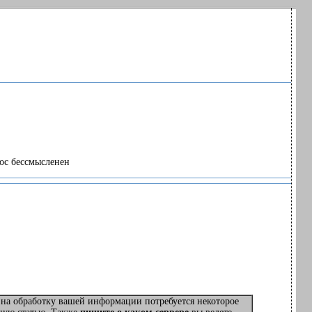
рос бессмысленен
 на обработку вашей информации потребуется некоторое