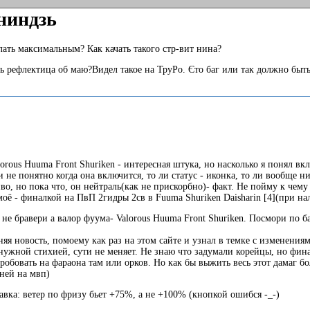
ниндзь
лать максимальным? Как качать такого стр-вит нина?
ь рефлектица об маю?Видел такое на ТруРо. Єто баг или так должно быть
alorous Huuma Front Shuriken - интересная штука, но насколько я понял 
и не понятно когда она включится, то ли статус - иконка, то ли вообще 
иво, но пока что, он нейтраль(как не прискорбно)- факт. Не пойму к чем
ё - финалкой на ПвП 2гидры 2св в Fuuma Shuriken Daisharin [4](при нал
, не бравери а валор фуума- Valorous Huuma Front Shuriken. Посмори по б
я новость, помоему как раз на этом сайте и узнал в темке с изменениям
нужной стихией, сути не меняет. Не знаю что задумали корейцы, но фина
робовать на фараона там или орков. Но как бы выжить весь этот дамаг бо
 ней на мвп)
равка: ветер по фризу бьет +75%, а не +100% (кнопкой ошибся -_-)