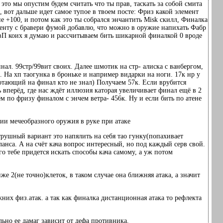
 это мы опустим будем считать что ты прав, таскать за собой смита
, вот дальше идет самое тупое в твоем посте: Фриз какой элемент
не +100, и потом как это ты собрался энчантить Misk скилл, Финалка
оменту с бравери фумой добавлю, что можно в оружие напихать Фабр
МвП коих я думаю и рассчитываем бить шикарной финалкой 0 вроде
нал. 99стр/99вит своих. Далее шмотик на стр- алиска с ванбергом,
тр. На хп таогунка в броньке и например видарки на ноги. 17к нр у
отающий на финал кто не знал) Получаем 57к. Если врубится
ь вперёд, где нас ждёт иллюзия каторая увеличивает финал ещё в 2
м по фризу финалом с энчем ветра- 456к. Ну и если бить по атене
ии мечеобразного оружия в руке при атаке
й трушный вариант это напялить на себя тао гунку(попахивает
ланса. А на счёт кача вопрос интересный, но под каждый серв свой.
о тебе придется искать способы кача самому, а уж потом
же 2(не точно)клеток, в таком случае она ближняя атака, а значит
них физ.атак. а так как финалка дистанционная атака то рефлекта
льно ее дамаг зависит от дефа противника.