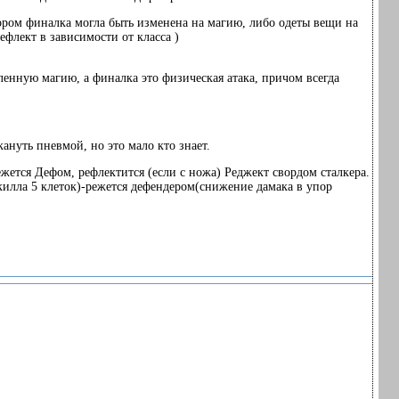
отором финалка могла быть изменена на магию, либо одеты вещи на
ефлект в зависимости от класса )
ленную магию, а финалка это физическая атака, причом всегда
кануть пневмой, но это мало кто знает.
режется Дефом, рефлектится (если с ножа) Реджект свордом сталкера.
скилла 5 клеток)-режется дефендером(снижение дамака в упор