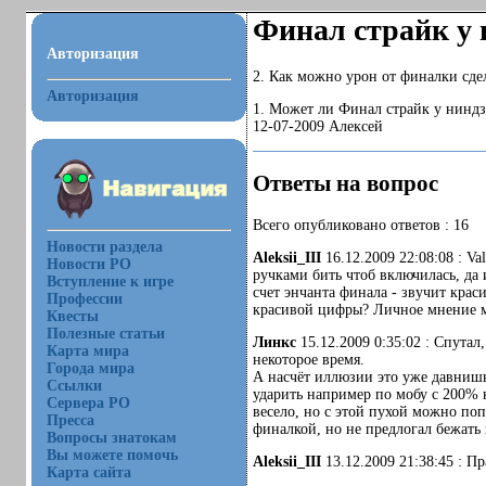
Финал страйк у 
Авторизация
2. Как можно урон от финалки сде
Авторизация
1. Может ли Финал страйк у ниндз
12-07-2009 Алексей
Ответы на вопрос
Всего опубликовано ответов : 16
Новости раздела
Aleksii_III
16.12.2009 22:08:08 : V
Новости РО
ручками бить чтоб включилась, да 
Вступление к игре
счет энчанта финала - звучит крас
Профессии
красивой цифры? Личное мнение мо
Квесты
Полезные статьи
Линкс
15.12.2009 0:35:02 : Спутал
Карта мира
некоторое время.
Города мира
А насчёт иллюзии это уже давнишня
Ссылки
ударить например по мобу с 200% 
Сервера РО
весело, но с этой пухой можно поп
Пресса
финалкой, но не предлогал бежать
Вопросы знатокам
Вы можете помочь
Aleksii_III
13.12.2009 21:38:45 : П
Карта сайта