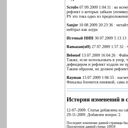
Scrubs
07.09.2009 1:04:11 : ко вс
рефлект о которых забыли упомянут
PS это тока одно из предположени
Sanjer
10.08.2009 20:23:36 : читай
нейтрал как азура
Истеный НИН
30.07.2009 5:13:1
Ramazan(off)
27.07.2009 1:57:32 :
Belsenef
13.07.2009 16:04:26 : Файн
Также, если использовать в упор, 
дефендером и рефлект издали не п
Таким образом, не должен рефлекти
Rayman
13.07.2009 1:06:55 : насч
Финалка блочится пневмой, сама п
История изменений в с
12-07-2009. Статья добавлена на са
29-11-2009. Добавлен вопрос 2.
Последнее изменение данной страницы был
Просмотров данной статьи: 10918