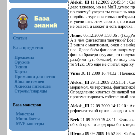
Aleksii_III
11.12.2009 20:45:34 : См
дело тяжелое, но на МвП думаю про
по твоему? уверен ты скажешь вода
подобна азуре она только нейтраль
и увеличить этим свои хп, но имх
не бывает, а может и есть парочка..
Линкс
05.12.2009 1:58:06 : (ГолдРо
Статьи
А в чём фантастика таогунки? Всё 
2 ринга с мантисами, очки с ванбер
База предметов
нас. Далее бьём финалом например
фишка бравери фуумки, то получаем
Предметы
раза(или чуть больше), то получае
Оружие
то 912к. Это ещё не считал жрачку
Эквип
Карты
Virus
30.11.2009 16:44:32 : Палов
Приманки для петов
Яйца питомцев
Aleksii_III
29.11.2009 20:51:31 : Са
Акцессы питомцев
моразмол, читерством, фантастикой
Стрелы/снаряды
Определенно качаться финалкой так
прокоментировать собственный воп
База монстров
Aleksii_III
22.09.2009 14:12:10 : А
рефлектится об орков - лорда и хая.
Монстры
Мини-боссы
Neek
21.09.2009 15:48:11 : Финалк
MVP-монстры
об хай орка. и лорд орка быть не
Шурка
09.09.2009 16:52:58 : Файн