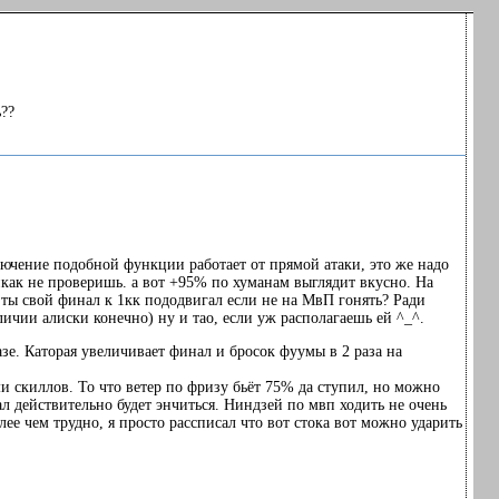
??
включение подобной функции работает от прямой атаки, это же надо
никак не проверишь. а вот +95% по хуманам выглядит вкусно. На
у ты свой финал к 1кк пододвигал если не на МвП гонять? Ради
ичии алиски конечно) ну и тао, если уж располагаешь ей ^_^.
азе. Каторая увеличивает финал и бросок фуумы в 2 раза на
и скиллов. То что ветер по фризу бьёт 75% да ступил, но можно
л действительно будет энчиться. Ниндзей по мвп ходить не очень
лее чем трудно, я просто рассписал что вот стока вот можно ударить