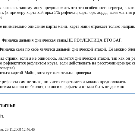
ему выше сказаному могу предположить что это особенность сервера, в к
ь (к примеру карта хай орка 5% рефлекта,карта орк лорда, валя мантия р
й
те внимательно описание карты майи. карта майи отражает только направ
3 : Финалка дальния физическая атака,НЕ РЕФЛЕКТИЦА.ЕТО БАГ.
 Финалка сама по себе является дальней физической атакой. Её можно бло
ал страйк, если я не ошибаюсь, является физической атакой, так как он 
то рефлектится рефлектом круза, если действовать на расстоянии(рендж 
роверял).
ться картой Майи, хотя тут желательна проверка.
ет рефлекта сам не знаю, но чисто теоретически можно предположить...
невма магию не блочит, по логике рефлекта от маи быть не должно.
татье
йт.
о: 29.11.2009 12:46:46