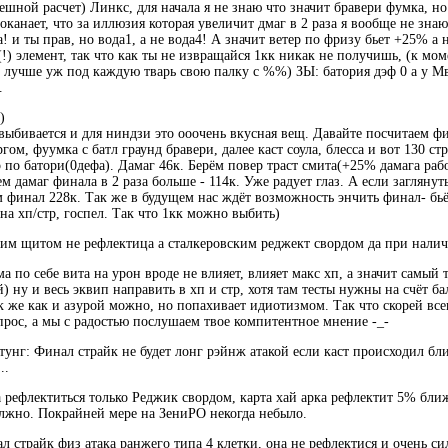
ешной расчет) Линкс, для начала я не знаю что значит бравери фумка, но
канает, что за иллюзия которая увеличит дмаг в 2 раза я вообще не знаю
! и ты прав, но вода1, а не вода4! А значит ветер по фризу бьет +25% а 
(!) элемент, так что как ты не извращайся 1кк никак не получишь, (к м
о лучше уж под каждую тварь свою палку с %%) ЗЫ: батория дэф 0 а у 
.
)
выбивается и для ниндзи это ооочень вкусная вещ. Давайте посчитаем фи
гом, фуумка с батл граунд бравери, далее каст соула, блесса и вот 130 с
 по батори(0дефа). Дамаг 46к. Берём повер траст смита(+25% дамага раб
 дамаг финала в 2 раза больше - 114к. Уже радует глаз. А если заглянут
м финал 228к. Так же в будущем нас ждёт возможность энчить финал- бьё
 на хп/стр, госпел. Так что 1кк можно выбить)
ским щитом не рефлектица а сталкеровским реджект свордом да при налич
ма по себе вита на урон вроде не влияет, влияет макс хп, а значит самы
) ну и весь эквип направить в хп и стр, хотя там тесты нужны на счёт ба
 же как и азурой можно, но попахивает идиотизмом. Так что скорей всег
рос, а мы с радостью послушаем твое компитентное мнение -_-
хтунг: Финал страйк не будет лонг рэйнж атакой если каст происходил бли
..
а рефлектиться только Реджик свордом, карта хай арка рефлектит 5% ближ
должно. Покрайней мере на ЗениРО некогда небыло.
ал страйк физ атака ранжего типа 4 клетки, она не рефлектися и очень си