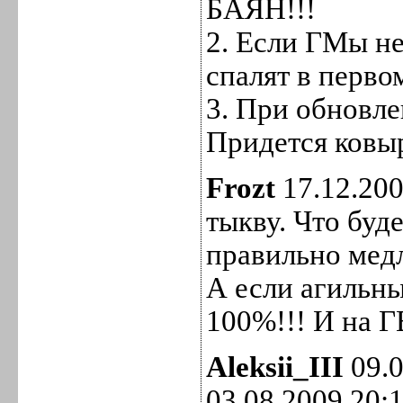
БАЯН!!!
2. Если ГМы не
спалят в перво
3. При обновл
Придется ковы
Frozt
17.12.200
тыкву. Что буд
правильно медл
А если агильны
100%!!! И на Г
Aleksii_III
09.0
03.08.2009 20: