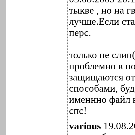
тыкве , но на г
лучше.Если ста
перс.
только не слип
проблемно в п
защищаются от
способами, буд
именнно файл н
спс!
various
19.08.2