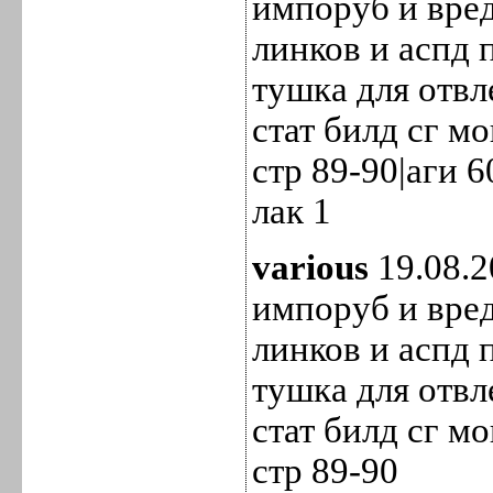
импоруб и вред
линков и аспд п
тушка для отв
стат билд сг м
стр 89-90|аги 6
лак 1
various
19.08.2
импоруб и вред
линков и аспд п
тушка для отв
стат билд сг м
стр 89-90