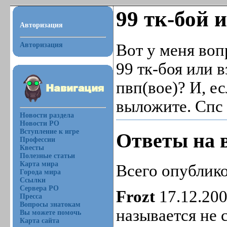
99 тк-бой 
Авторизация
Авторизация
Вот у меня воп
99 тк-боя или 
пвп(вое)? И, е
выложите. Спс 
Новости раздела
Новости РО
Вступление к игре
Ответы на 
Профессии
Квесты
Полезные статьи
Карта мира
Всего опублико
Города мира
Ссылки
Сервера РО
Frozt
17.12.200
Пресса
Вопросы знатокам
называется не 
Вы можете помочь
Карта сайта