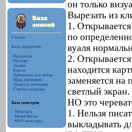
он только визу
Вырезать из к
1. Открывается
по определенно
Статьи
вуаля нормальн
База предметов
2. Открывается
Предметы
Оружие
Эквип
находится кар
Карты
Приманки для петов
заменяется на
Яйца питомцев
Акцессы питомцев
светлый экран.
Стрелы/снаряды
НО это череват
База монстров
1. Нельзя писа
Монстры
Мини-боссы
выкладывать дл
MVP-монстры