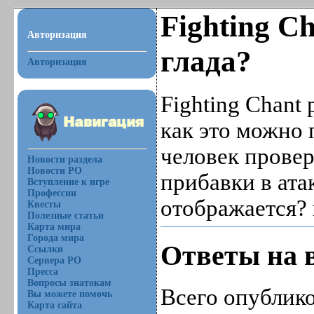
Fighting Ch
Авторизация
глада?
Авторизация
Fighting Chant 
как это можно 
человек провер
Новости раздела
Новости РО
прибавки в ата
Вступление к игре
Профессии
отображается? 
Квесты
Полезные статьи
Карта мира
Города мира
Ответы на 
Ссылки
Сервера РО
Пресса
Вопросы знатокам
Всего опублико
Вы можете помочь
Карта сайта