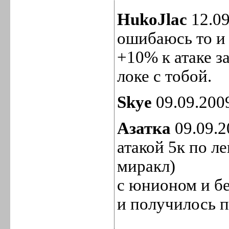
HukoJlac
12.09
ошибаюсь то и 
+10% к атаке з
локе с тобой.
Skye
09.09.2009
Азатка
09.09.2
атакой 5к по л
миракл)
с юнионом и без
и получилось п