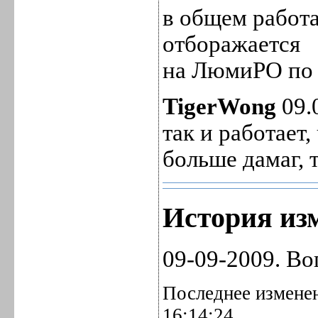
в общем работа
отборажается
на ЛюмиРО по к
TigerWong
09.
так и работает
больше дамаг, т
История изм
09-09-2009. Во
Последнее изменен
16:14:24