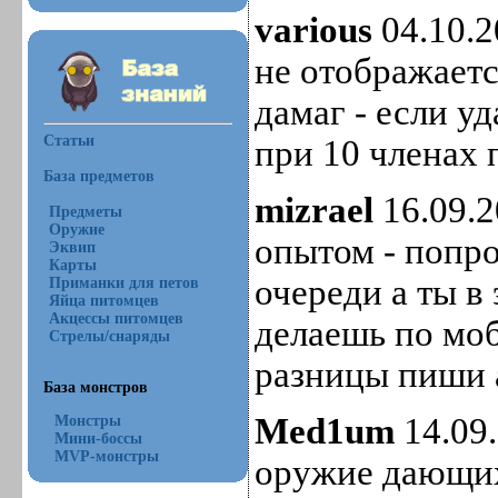
various
04.10.2
не отображаетс
дамаг - если уд
Статьи
при 10 членах 
База предметов
mizrael
16.09.2
Предметы
Оружие
опытом - попро
Эквип
Карты
очереди а ты в
Приманки для петов
Яйца питомцев
Акцессы питомцев
делаешь по моб
Стрелы/снаряды
разницы пиши
База монстров
Med1um
14.09.
Монстры
Мини-боссы
MVP-монстры
оружие дающих