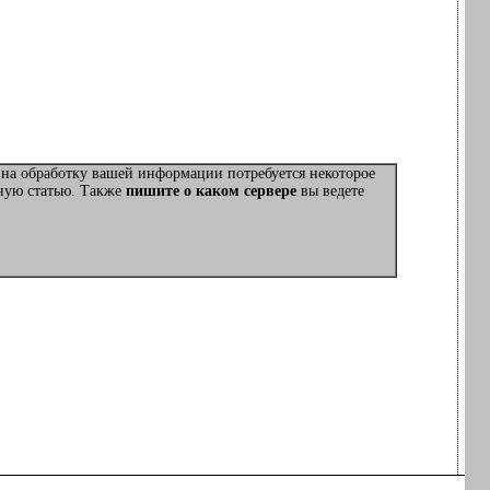
 на обработку вашей информации потребуется некоторое
нную статью. Также
пишите о каком сервере
вы ведете