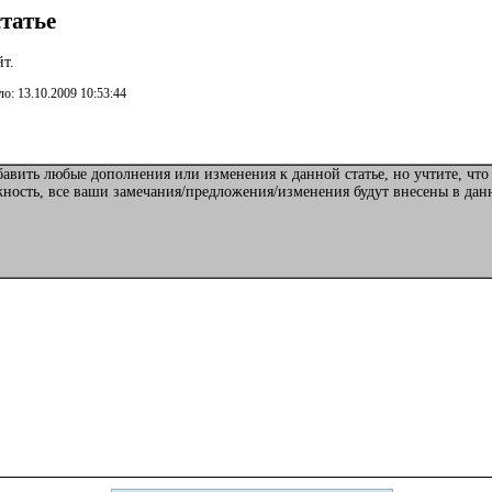
татье
йт.
о: 13.10.2009 10:53:44
авить любые дополнения или изменения к данной статье, но учтите, что
жность, все ваши замечания/предложения/изменения будут внесены в да