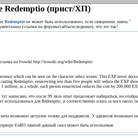
е Redemptio (прист/ХП)
ние
Redemptio
не может быть использованно, если священник лампа.".
ументально (ссылки на форумы/сайты/исходники), что это так?
ссылка на Irowiki http://irowiki.org/wiki/Redemptio
xperience which can be seen on the character select screen. This EXP never decreas
asting Redemptio; resurrecting less than five people will reduce the EXP shown
1 million, as a whole; each person resurrected reduces the cost by 200,000 EX
: тут написано, что после 99 лвла опыт продолжает набираться, но отобр
т использоваться для Redemptio, и соответственно плата за него около 
платы возможно актуален только для неадвансов. У адвансов возможно она
а сервере EnRO лампой данный скил может быть использован