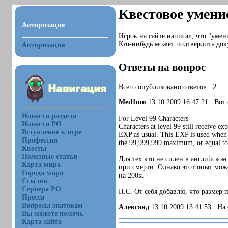
Квестовое умени
Авторизация
Игрок на сайте написал, что "уме
Кто-нибудь может подтвердить док
Авторизация
Ответы на вопрос
Всего опубликовано ответов : 2
Med1um
13.10.2009 16:47:21 : Вот 
Новости раздела
For Level 99 Characters
Новости РО
Characters at level 99 still receive e
Вступление к игре
EXP as usual. This EXP is used when c
Профессии
the 99,999,999 maximum, or equal to 
Квесты
Полезные статьи
Для тех кто не силен в английском
Карта мира
при смерти. Однако этот опыт може
Города мира
на 200к.
Ссылки
Сервера РО
П.С. От себя добавлю, что размер 
Пресса
Вопросы знатокам
Александ
13.10.2009 13:41:53 : Н
Вы можете помочь
Карта сайта