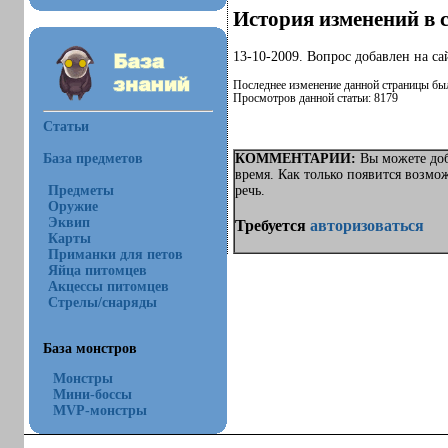
История изменений в с
13-10-2009. Вопрос добавлен на са
Последнее изменение данной страницы был
Просмотров данной статьи: 8179
Статьи
База предметов
КОММЕНТАРИИ:
Вы можете доб
время. Как только появится возмо
Предметы
речь.
Оружие
Эквип
Требуется
авторизоваться
Карты
Приманки для петов
Яйца питомцев
Акцессы питомцев
Стрелы/снаряды
База монстров
Монстры
Мини-боссы
MVP-монстры