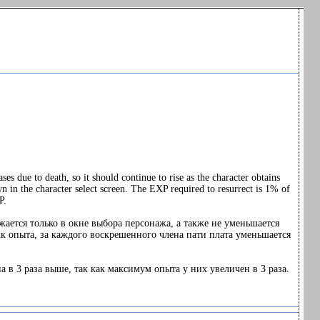
es due to death, so it should continue to rise as the character obtains
 in the character select screen. The EXP required to resurrect is 1% of
P.
ажается только в окне выбора персонажа, а также не уменьшается
1кк опыта, за каждого воскрешенного члена пати плата уменьшается
 в 3 раза выше, так как максимум опыта у них увеличен в 3 раза.