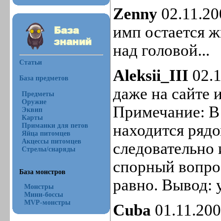
Zenny
02.11.20
имп остается ж
над головой...
Статьи
Aleksii_III
02.1
База предметов
даже на сайте 
Предметы
Оружие
Примечание: В
Эквип
Карты
находится рядо
Приманки для петов
Яйца питомцев
Акцессы питомцев
следовательно 
Стрелы/снаряды
спорный вопрос
База монстров
равно. Вывод: 
Монстры
Мини-боссы
MVP-монстры
Cuba
01.11.200