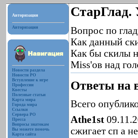
СтарГлад. 
Авторизация
Авторизация
Вопрос по глад
Как данный ски
Как бы скилы н
Miss'ов над го
Новости раздела
Новости РО
Вступление к игре
Ответы на 
Профессии
Квесты
Полезные статьи
Карта мира
Всего опублико
Города мира
Ссылки
Сервера РО
Athe1st
09.11.2
Пресса
Вопросы знатокам
сжигает сп а не
Вы можете помочь
Карта сайта