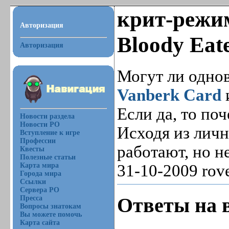
крит-режи
Авторизация
Bloody Eate
Авторизация
Могут ли одно
Vanberk Card
Если да, то по
Новости раздела
Новости РО
Исходя из личн
Вступление к игре
Профессии
работают, но н
Квесты
Полезные статьи
Карта мира
31-10-2009 ro
Города мира
Ссылки
Сервера РО
Ответы на 
Пресса
Вопросы знатокам
Вы можете помочь
Карта сайта