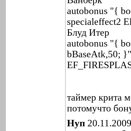
autobonus "{ bo
specialeffect2
Блуд Итер
autobonus "{ bo
bBaseAtk,50; }"
EF_FIRESPLAS
таймер крита м
потомучто бон
Нуп
20.11.2009