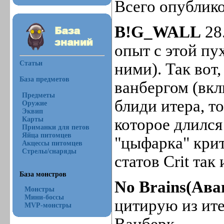
Всего опублико
B!G_WALL
28.
опыт с этой пу
Статьи
ними). Так вот
База предметов
ванбергом (вк
Предметы
блиди итера, т
Оружие
Эквип
которое длилс
Карты
Приманки для петов
Яйца питомцев
"цыфарка" крит
Акцессы питомцев
Стрелы/снаряды
статов Crit так
База монстров
No Brains(Ава
Монстры
Мини-боссы
цитирую из ите
MVP-монстры
Ванберк