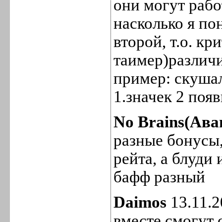
они могут раб
насколько я по
второй, т.о. к
таимер)различи
пример: скушал
1.значек 2 поя
No Brains(Ава
разные бонусы,
рейта, а блуди и
бафф разный
Daimos
13.11.2
вместе смогут 