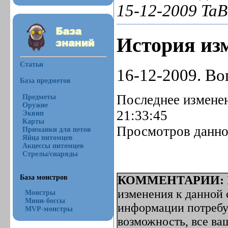
15-12-2009 Ta
История изм
Статьи
16-12-2009. Во
База предметов
Последнее изменен
Предметы
Оружие
21:33:45
Эквип
Карты
Просмотров данной
Приманки для петов
Яйца питомцев
Акцессы питомцев
Стрелы/снаряды
КОММЕНТАРИИ:
База монстров
изменения к данной с
Монстры
Мини-боссы
информации потребуе
MVP-монстры
возможность, все ва