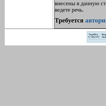
внесены в данную с
ведете речь.
Требуется
автори