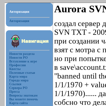
Aurora SVN
Авторизация
Авторизация
создал сервер 
SVN TXT - 200
при создании ч
взят с мотра с 
Новости раздела
но при попытке 
Новости РО
Вступление к игре
в save\account.
Профессии
Квесты
Полезные статьи
"banned until th
Карта мира
Города мира
1/1/1970 + valu
Ссылки
Сервера РО
1/1/1970)......
Пресса
Вопросы знатокам
Вы можете помочь
собсно что дел
Карта сайта