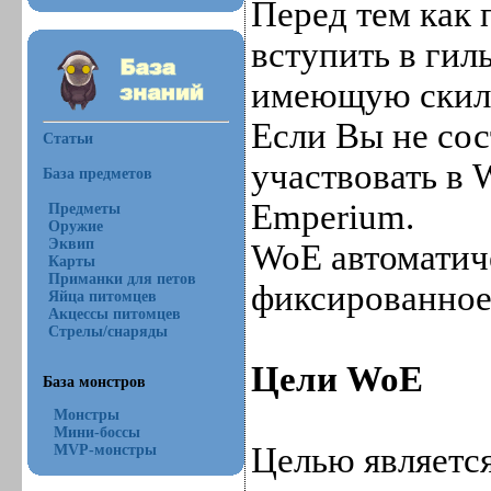
Перед тем как
вступить в гил
имеющую скил "
Если Вы не сос
Статьи
участвовать в 
База предметов
Emperium.
Предметы
Оружие
Эквип
WoE автоматич
Карты
Приманки для петов
фиксированное
Яйца питомцев
Акцессы питомцев
Стрелы/снаряды
Цели WoE
База монстров
Монстры
Мини-боссы
Целью являетс
MVP-монстры