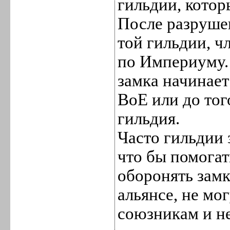
гильдии, котор
После разруше
той гильдии, ч
по Империуму. 
замка начинает
ВоЕ или до тог
гильдия.
Часто гильдии
что бы помогат
оборонять замк
альянсе, не мо
союзникам и н