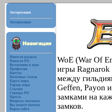
Авторизация
Авторизация
Новости раздела
WoE (War Of Em
Новости РО
Вступление к игре
игры Ragnarok 
Профессии
Квесты
между гильдиям
Полезные статьи
Карта мира
Города мира
Geffen, Payon 
Ссылки
Сервера РО
замками на каж
Пресса
Вопросы знатокам
замков.
Вы можете помочь
Карта сайта